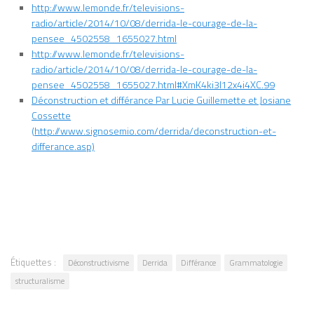
http://www.lemonde.fr/televisions-
radio/article/2014/10/08/derrida-le-courage-de-la-
pensee_4502558_1655027.html
http://www.lemonde.fr/televisions-
radio/article/2014/10/08/derrida-le-courage-de-la-
pensee_4502558_1655027.html#XmK4ki3l12x4i4XC.99
Déconstruction et différance Par Lucie Guillemette et Josiane
Cossette
(http://www.signosemio.com/derrida/deconstruction-et-
differance.asp)
Étiquettes :
Déconstructivisme
Derrida
Différance
Grammatologie
structuralisme