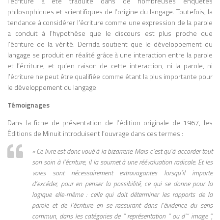
l’écriture a été traduite dans de nombreuses enquêtes
culturels se transforment en archétypes
philosophiques et scientifiques de l’origine du langage. Toutefois, la
selon le média utilisé. Culture Is Our
tendance à considérer l’écriture comme une expression de la parole
Business (avec Quentin Fiore) 1970
a conduit à l’hypothèse que le discours est plus proche que
Culture de masse et médias Les médias
l’écriture de la vérité. Derrida soutient que le développement du
prolongent l’homme et influencent
langage se produit en réalité grâce à une interaction entre la parole
profondément la culture et la société ;
et l’écriture, et qu’en raison de cette interaction, ni la parole, ni
ouvrage illustré et accessible. Laws of
l’écriture ne peut être qualifiée comme étant la plus importante pour
Media: The
[… Plus …]
le développement du langage.
Témoignages
Dans la fiche de présentation de l’édition originale de 1967, les
Éditions de Minuit introduisent l’ouvrage dans ces termes :
« Ce livre est donc voué à la bizarrerie. Mais c’est qu’à accorder tout
son soin à l’écriture, il la soumet à une réévaluation radicale. Et les
voies sont nécessairement extravagantes lorsqu’il importe
d’excéder, pour en penser la possibilité, ce qui se donne pour
la
logique elle-même : celle qui doit déterminer les rapports de la
parole et de l’écriture en se rassurant dans l’évidence du sens
commun, dans les catégories de “ représentation ” ou d’“ image ”,