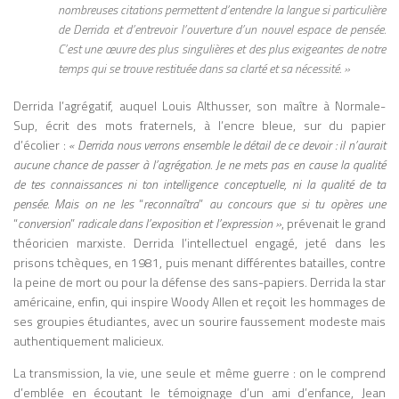
nombreuses citations permettent d’entendre la langue si particulière
de Derrida et d’entrevoir l’ouverture d’un nouvel espace de pensée.
C’est une œuvre des plus singulières et des plus exigeantes de notre
temps qui se trouve restituée dans sa clarté et sa nécessité. »
Derrida l’agrégatif, auquel Louis Althusser, son maître à Normale-
Sup, écrit des mots fraternels, à l’encre bleue, sur du papier
d’écolier :
« Derrida nous verrons ensemble le détail de ce devoir : il n’aurait
aucune chance de
passer
à l’agrégation. Je ne mets pas en cause la qualité
de tes connaissances ni ton intelligence conceptuelle, ni la qualité de ta
pensée. Mais on ne les
“
reconnaîtra
”
au concours que si tu opères une
“
conversion
”
radicale dans l’exposition et l’expression »
, prévenait le grand
théoricien marxiste. Derrida l’intellectuel engagé, jeté dans les
prisons
tchèques, en 1981, puis menant différentes batailles, contre
la peine de mort ou pour la
défense
des sans-papiers. Derrida la star
américaine, enfin, qui inspire Woody Allen et reçoit les hommages de
ses groupies étudiantes, avec un
sourire
faussement modeste mais
authentiquement malicieux.
La transmission, la vie, une seule et même guerre : on le comprend
d’emblée en écoutant le témoignage d’un ami d’enfance, Jean