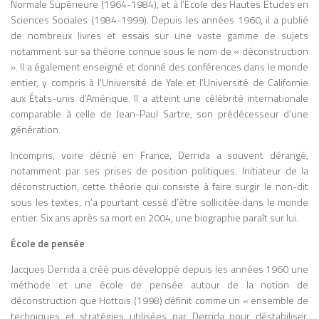
CRÉDIBLE MAIS CONTENIR DES ERREURS FACTUELLES.
Normale Supérieure (1964-1984), et à l’École des Hautes Études en
(1962) et Understanding Media: The
L’IA NE COMPREND PAS LE SENS DES INFORMATIONS,
Sciences Sociales (1984-1999). Depuis les années 1960, il a publié
Extensions of Man (1964), il développe
ELLE SUIT SIMPLEMENT DES PATTERNS. ÉTHIQUE ET
de nombreux livres et essais sur une vaste gamme de sujets
une thèse radicale : les médias ne sont
DROITS D’AUTEUR : QUI POSSÈDE LES DROITS SUR UNE
notamment sur sa théorie connue sous le nom de « déconstruction
pas de simples canaux de transmission de
IMAGE GÉNÉRÉE PAR UNE IA ? ET QUE DIRE DE
». Il a également enseigné et donné des conférences dans le monde
contenus, mais des environnements qui
L’UTILISATION DE DONNÉES PROTÉGÉES POUR
entier, y compris à l’Université de Yale et l’Université de Californie
ENTRAÎNER CES MODÈLES ? IMPACT SOCIAL ET
structurent la perception, la pensée et les
aux États-unis d’Amérique. Il a atteint une célébrité internationale
ÉCONOMIQUE : L’IA TRANSFORME DES MÉTIERS :
relations sociales. Sa célèbre formule «
comparable à celle de Jean-Paul Sartre, son prédécesseur d’une
CERTAINS CRÉATIFS PEUVENT ÊTRE ASSISTÉS,
the medium is the message » résume
génération.
D’AUTRES REMPLACÉS. ELLE CHANGE AUSSI NOTRE
cette idée selon laquelle l’impact d’un
RAPPORT À LA CRÉATION ET À L’INFORMATION.
média réside moins dans ce qu’il transmet
Incompris, voire décrié en France, Derrida a souvent dérangé,
que dans la manière dont il transforme les
notamment par ses prises de position politiques. Initiateur de la
comportements individuels et collectifs.
déconstruction, cette théorie qui consiste à faire surgir le non-dit
McLuhan analyse l’histoire des sociétés à
sous les textes, n’a pourtant cessé d’être sollicitée dans le monde
travers l’évolution des technologies de
entier. Six ans après sa mort en 2004, une biographie paraît sur lui.
communication, depuis l’oralité jusqu’à
École de pensée
l’imprimerie, puis aux médias
électroniques. Il montre notamment
Jacques Derrida a créé puis développé depuis les années 1960 une
comment l’imprimerie a favorisé la pensée
méthode et une école de pensée autour de la notion de
linéaire, l’individualisme et l’organisation
déconstruction que Hottois (1998) définit comme un « ensemble de
rationnelle du monde moderne, tandis
techniques et stratégies utilisées par Derrida pour déstabiliser,