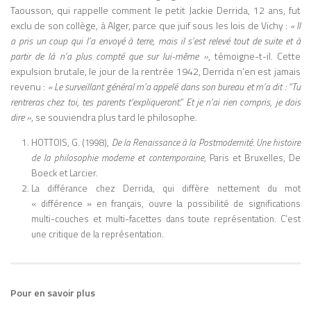
Taousson, qui rappelle comment le petit Jackie Derrida, 12 ans, fut
exclu de son collège, à Alger, parce que juif sous les lois de Vichy :
« Il
a pris un coup qui l’a envoyé à terre, mais il s’est relevé tout de suite et à
partir
de là n’a plus compté que sur lui-même »
, témoigne-t-il. Cette
expulsion brutale, le jour de la rentrée 1942, Derrida n’en est jamais
revenu :
« Le surveillant général m’a appelé dans son bureau et m’a dit : “Tu
rentreras chez toi, tes parents t’expliqueront.” Et je n’ai rien compris, je dois
dire »
, se souviendra plus tard le philosophe.
HOTTOIS, G. (1998),
De la Renaissance à la Postmodernité. Une histoire
de la philosophie moderne et contemporaine
, Paris et Bruxelles, De
Boeck et Larcier.
La différance chez Derrida, qui diffère nettement du mot
« différence » en français, ouvre la possibilité de significations
multi-couches et multi-facettes dans toute représentation. C’est
une critique de la représentation.
Pour en savoir plus