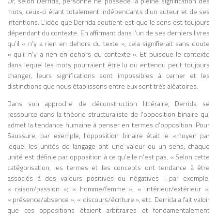
Marshall McLuhan s’éteint en 1980 à
Or, selon Derrida, personne ne possède la pleine signification des
Toronto, laissant une œuvre considérable
mots, ceux-ci étant totalement indépendants d’un auteur et de ses
qui continue d’alimenter la réflexion sur
intentions. L’idée que Derrida soutient est que le sens est toujours
les médias, la culture numérique et les
dépendant du contexte. En affirmant dans l’un de ses derniers livres
transformations sociales liées aux
qu’il « n’y a rien en dehors du texte », cela signifierait sans doute
technologies. À l’ère d’Internet, des
« qu’il n’y a rien en dehors du contexte ». Et puisque le contexte
réseaux sociaux et de l’intelligence
dans lequel les mots pourraient être lu ou entendu peut toujours
artificielle, ses analyses apparaissent plus
changer, leurs significations sont impossibles à cerner et les
actuelles que jamais, confirmant son
distinctions que nous établissons entre eux sont très aléatoires.
statut de penseur visionnaire des médias
Dans son approche de déconstruction littéraire, Derrida se
et de la communication. La Galaxie
ressource dans la théorie structuraliste de l’opposition binaire qui
Gutenberg : une ouvre phare La Galaxie
admet la tendance humaine à penser en termes d’opposition. Pour
Gutenberg (The Gutenberg Galaxy, 1962)
Saussure, par exemple, l’opposition binaire était le «moyen par
est l’un des ouvrages majeurs de Marshall
lequel les unités de langage ont une valeur ou un sens; chaque
McLuhan, dans lequel il analyse l’impact
unité est définie par opposition à ce qu’elle n’est pas. « Selon cette
de l’imprimerie sur la culture, la pensée et
catégorisation, les termes et les concepts ont tendance à être
la société occidentale. Dans ce livre,
associés à des valeurs positives ou négatives : par exemple,
McLuhan développe l’idée que chaque
« raison/passion »; « homme/femme », « intérieur/extérieur »,
technologie de communication transforme
« présence/absence », « discours/écriture », etc. Derrida a fait valoir
la perception humaine et l’organisation
que ces oppositions étaient arbitraires et fondamentalement
sociale. Il montre que l’invention de