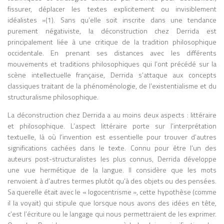
que les médias électroniques (radio,
fissurer, déplacer les textes explicitement ou invisiblement
télévision) réintroduisent une forme de
idéalistes »(1). Sans qu’elle soit inscrite dans une tendance
simultanéité et d’interconnexion qu’il
purement négativiste, la déconstruction chez Derrida est
qualifie de « village global ». Ce concept,
principalement liée à une critique de la tradition philosophique
largement repris aujourd’hui pour décrire
occidentale. En prenant ses distances avec les différents
la mondialisation et l’Internet, anticipe de
mouvements et traditions philosophiques qui l’ont précédé sur la
manière frappante les dynamiques des
scène intellectuelle française, Derrida s’attaque aux concepts
réseaux numériques contemporains.
classiques traitant de la phénoménologie, de l’existentialisme et du
Personnalité atypique, parfois
structuralisme philosophique.
controversée, McLuhan se distingue par
un style d’écriture non conventionnel,
La déconstruction chez Derrida a au moins deux aspects : littéraire
souvent aphoristique, associant analyses
et philosophique. L’aspect littéraire porte sur l’interprétation
savantes, formules provocatrices et
textuelle, là où l’invention est essentielle pour trouver d’autres
intuitions visionnaires. Cette originalité lui
significations cachées dans le texte. Connu pour être l’un des
vaut autant de critiques que
auteurs post-structuralistes les plus connus, Derrida développe
d’admirateurs, certains lui reprochant un
une vue hermétique de la langue. Il considère que les mots
manque de rigueur scientifique, tandis
renvoient à d’autres termes plutôt qu’à des objets ou des pensées.
que d’autres saluent sa capacité à penser
Sa querelle était avec le « logocentrisme », cette hypothèse (comme
les mutations technologiques avant
il la voyait) qui stipule que lorsque nous avons des idées en tête,
qu’elles ne soient pleinement visibles.
c’est l’écriture ou le langage qui nous permettraient de les exprimer.