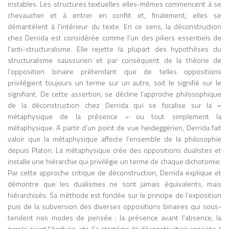
instables. Les structures textuelles elles-mêmes commencent à se
l’imprimerie à caractères mobiles par
chevaucher et à entrer en conflit et, finalement, elles se
Johannes Gutenberg au XVe siècle a
démantèlent à l’intérieur du texte. En ce sens, la déconstruction
profondément modifié la manière dont les
chez Derrida est considérée comme l’un des piliers essentiels de
individus pensent, lisent et interagissent
l’anti-structuralisme. Elle rejette la plupart des hypothèses du
avec le monde. Selon McLuhan,
structuralisme saussurien et par conséquent de la théorie de
l’imprimerie a favorisé le développement
l’opposition binaire prétendant que de telles oppositions
de la pensée linéaire et séquentielle,
privilégient toujours un terme sur un autre, soit le signifié sur le
l’individualisme, la standardisation des
signifiant. De cette assertion, se décline l’approche philosophique
connaissances et la diffusion rapide de
de la déconstruction chez Derrida qui se focalise sur la «
l’information. Elle a également contribué à
métaphysique de la présence » ou tout simplement la
l’essor des nations modernes en
métaphysique. A partir d’un point de vue heideggérien, Derrida fait
permettant une uniformisation des
valoir que la métaphysique affecte l’ensemble de la philosophie
langues et une circulation massive des
depuis Platon. La métaphysique crée des oppositions dualistes et
textes. En opposition, les sociétés orales,
installe une hiérarchie qui privilégie un terme de chaque dichotomie.
caractérisées par la communication
Par cette approche critique de déconstruction, Derrida explique et
directe et la mémoire collective, étaient
démontre que les dualismes ne sont jamais équivalents, mais
régies par une perception globale et
hiérarchisés. Sa méthode est fondée sur le principe de l’exposition
simultanée des événements. La Galaxie
puis de la subversion des diverses oppositions binaires qui sous-
Gutenberg introduit ainsi l’un des
tendent nos modes de pensée : la présence avant l’absence, la
concepts centraux de McLuhan : l’idée que
parole avant l’écriture, etc. Sa stratégie de déconstruction consiste à