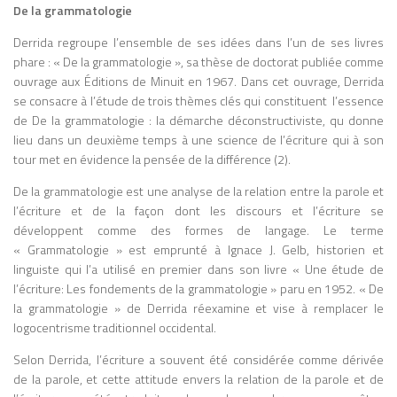
De la grammatologie
Man 1951 Publicité et culture populaire
Les médias et la publicité façonnent les
Derrida regroupe l’ensemble de ses idées dans l’un de ses livres
perceptions et comportements dans les
phare : « De la grammatologie », sa thèse de doctorat publiée comme
sociétés industrialisées. Explorations in
ouvrage aux Éditions de Minuit en 1967. Dans cet ouvrage, Derrida
Communication 1960 Essais sur les
se consacre à l’étude de trois thèmes clés qui constituent l’essence
médias Analyse l’impact des médias
de De la grammatologie : la démarche déconstructiviste, qu donne
modernes sur la communication et la
lieu dans un deuxième temps à une science de l’écriture qui à son
société. The Gutenberg Galaxy 1962
tour met en évidence la pensée de la différence (2).
Histoire de l’imprimerie et de la culture
De la grammatologie est une analyse de la relation entre la parole et
L’imprimerie transforme la pensée,
l’écriture et de la façon dont les discours et l’écriture se
favorise l’individualisme et standardise la
développent comme des formes de langage. Le terme
connaissance ; le médium influence la
« Grammatologie » est emprunté à Ignace J. Gelb, historien et
culture. Understanding Media: The
linguiste qui l’a utilisé en premier dans son livre « Une étude de
Extensions of Man 1964 Théorie générale
l’écriture: Les fondements de la grammatologie » paru en 1952. « De
des médias « Le médium est le message »
la grammatologie » de Derrida réexamine et vise à remplacer le
: l’impact d’un média dépasse son
logocentrisme traditionnel occidental.
contenu, façonnant perception et
comportement. From Cliché to Archetype
Selon Derrida, l’écriture a souvent été considérée comme dérivée
(avec Wilfred Watson) 1970 Clichés et
de la parole, et cette attitude envers la relation de la parole et de
archétypes médiatiques Les clichés