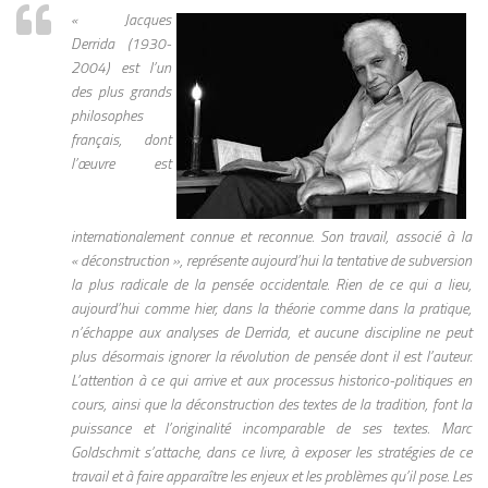
« Jacques
Derrida (1930-
2004) est l’un
des plus grands
philosophes
français, dont
l’œuvre est
internationalement connue et reconnue. Son travail, associé à la
« déconstruction », représente aujourd’hui la tentative de subversion
la plus radicale de la pensée occidentale. Rien de ce qui a lieu,
aujourd’hui comme hier, dans la théorie comme dans la pratique,
n’échappe aux analyses de Derrida, et aucune discipline ne peut
plus désormais ignorer la révolution de pensée dont il est l’auteur.
L’attention à ce qui arrive et aux processus historico-politiques en
cours, ainsi que la déconstruction des textes de la tradition, font la
puissance et l’originalité incomparable de ses textes. Marc
Goldschmit s’attache, dans ce livre, à exposer les stratégies de ce
travail et à faire apparaître les enjeux et les problèmes qu’il pose. Les