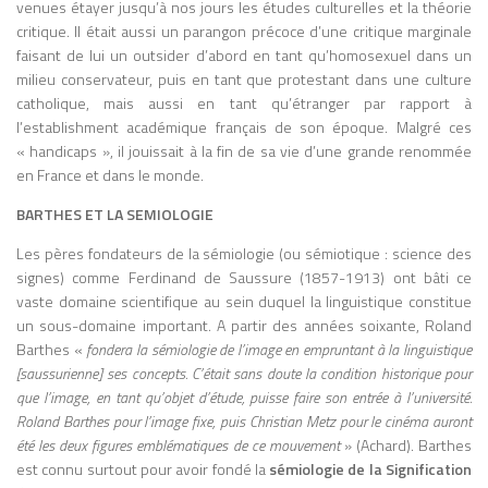
CRÉDIBLE MAIS CONTENIR DES ERREURS FACTUELLES.
venues étayer jusqu’à nos jours les études culturelles et la théorie
(1962) et Understanding Media: The
L’IA NE COMPREND PAS LE SENS DES INFORMATIONS,
critique. Il était aussi un parangon précoce d’une critique marginale
Extensions of Man (1964), il développe
ELLE SUIT SIMPLEMENT DES PATTERNS. ÉTHIQUE ET
faisant de lui un outsider d’abord en tant qu’homosexuel dans un
une thèse radicale : les médias ne sont
DROITS D’AUTEUR : QUI POSSÈDE LES DROITS SUR UNE
milieu conservateur, puis en tant que protestant dans une culture
pas de simples canaux de transmission de
IMAGE GÉNÉRÉE PAR UNE IA ? ET QUE DIRE DE
catholique, mais aussi en tant qu’étranger par rapport à
contenus, mais des environnements qui
L’UTILISATION DE DONNÉES PROTÉGÉES POUR
l’establishment académique français de son époque. Malgré ces
ENTRAÎNER CES MODÈLES ? IMPACT SOCIAL ET
structurent la perception, la pensée et les
« handicaps », il jouissait à la fin de sa vie d’une grande renommée
ÉCONOMIQUE : L’IA TRANSFORME DES MÉTIERS :
relations sociales. Sa célèbre formule «
en France et dans le monde.
CERTAINS CRÉATIFS PEUVENT ÊTRE ASSISTÉS,
the medium is the message » résume
D’AUTRES REMPLACÉS. ELLE CHANGE AUSSI NOTRE
cette idée selon laquelle l’impact d’un
BARTHES ET LA SEMIOLOGIE
RAPPORT À LA CRÉATION ET À L’INFORMATION.
média réside moins dans ce qu’il transmet
Les pères fondateurs de la sémiologie (ou sémiotique : science des
que dans la manière dont il transforme les
signes) comme Ferdinand de Saussure (1857-1913) ont bâti ce
comportements individuels et collectifs.
vaste domaine scientifique au sein duquel la linguistique constitue
McLuhan analyse l’histoire des sociétés à
un sous-domaine important. A partir des années soixante, Roland
travers l’évolution des technologies de
Barthes «
fondera la sémiologie de l’image en empruntant à la linguistique
communication, depuis l’oralité jusqu’à
[saussurienne] ses concepts. C’était sans doute la condition historique pour
l’imprimerie, puis aux médias
que l’image, en tant qu’objet d’étude, puisse faire son entrée à l’université.
électroniques. Il montre notamment
Roland Barthes pour l’image fixe, puis Christian Metz pour le cinéma auront
comment l’imprimerie a favorisé la pensée
été les deux figures emblématiques de ce mouvement
» (Achard). Barthes
linéaire, l’individualisme et l’organisation
est connu surtout pour avoir fondé la
sémiologie de la Signification
rationnelle du monde moderne, tandis