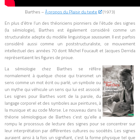
Marshall McLuhan s’éteint en 1980 à
Toronto, laissant une œuvre considérable
Barthes –
À propos du Plaisir du texte
(1973)
qui continue d’alimenter la réflexion sur
les médias, la culture numérique et les
En plus d’être l’un des théoriciens pionniers de l’étude des signes
transformations sociales liées aux
(la sémiologie), Barthes est également considéré comme un
technologies. À l’ère d’Internet, des
structuraliste adepte du modèle linguistique
saussurien
. Il est parfois
réseaux sociaux et de l’intelligence
considéré aussi comme un poststructuraliste, ce mouvement
artificielle, ses analyses apparaissent plus
intellectuel des années 70 dont Michel Foucault et Jacques Derrida
actuelles que jamais, confirmant son
représentaient les figures de proue.
statut de penseur visionnaire des médias
La sémiologie chez Barthes se réfère
et de la communication. La Galaxie
normalement à quelque chose qui transmet un
Gutenberg : une ouvre phare La Galaxie
sens comme un mot écrit ou parlé, un symbole ou
Gutenberg (The Gutenberg Galaxy, 1962)
un mythe qui véhicule un sens qui lui est associé.
est l’un des ouvrages majeurs de Marshall
Les signes pour Barthes vont de la parole, du
McLuhan, dans lequel il analyse l’impact
langage corporel et des symboles aux peintures, à
de l’imprimerie sur la culture, la pensée et
la musique et au code Morse. Le nouveau dans la
la société occidentale. Dans ce livre,
théorie sémiologique de Barthes c’est qu’elle a
McLuhan développe l’idée que chaque
rompu le processus de lecture des signes pour se concentrer sur
technologie de communication transforme
leur interprétation par différentes cultures ou sociétés. Les signes
la perception humaine et l’organisation
auraient ainsi à la fois un signifiant, c’est la forme physique tel que
sociale. Il montre que l’invention de