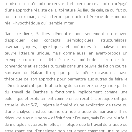
copié qui fait qu’il soit une œuvre d’art, bien que cela soit un préjugé
d’une approche réaliste de la littérature. Au lieu de cela, ce qui fait du
roman un roman, c’est la technique qui le différencie du « monde
réel » hypothétique qu’il semble imiter.
Dans ce livre, Barthes démontre non seulement un moyen
d’appliquer des concepts sémiologiques, structuralistes,
psychanalytiques, linguistiques et poétiques à l’analyse d’une
œuvre littéraire unique, mais donne aussi en avant-propos un
exemple concret et détaillé de sa méthode. Il retrace les
conventions et les codes culturels dans une œuvre de fiction courte,
Sarrasine de Balzac. Il explique par la même occasion la base
théorique de son approche pour permettre aux autres de faire le
même travail critique. Tout au long de sa carrière, une grande partie
du travail de Barthes a fonctionné implicitement comme une
polémique et explicitement comme un correctif à la pratique critique
actuelle. Avec S/Z, il rejette la finalité d’une explication de texte ou
d’une analyse aristotélicienne ou néo-critique de Sarrasine. Il ne
découvre aucun « sens » définitif pour l’œuvre, mais l’ouvre plutôt à
de multiples lectures. En effet, il implique que le travail du critique ou
enseignant est d’enseigner non seulement comment une œuvre