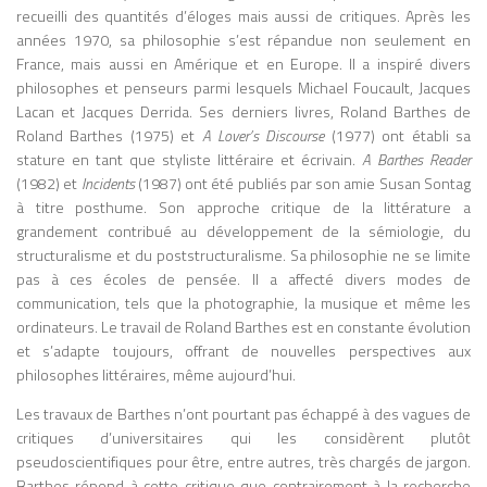
recueilli des quantités d’éloges mais aussi de critiques. Après les
années 1970, sa philosophie s’est répandue non seulement en
France, mais aussi en Amérique et en Europe. Il a inspiré divers
philosophes et penseurs parmi lesquels Michael Foucault, Jacques
Lacan et Jacques Derrida. Ses derniers livres, Roland Barthes de
Roland Barthes (1975) et
A Lover’s Discourse
(1977) ont établi sa
stature en tant que styliste littéraire et écrivain.
A Barthes Reader
(1982) et
Incidents
(1987) ont été publiés par son amie Susan Sontag
à titre posthume. Son approche critique de la littérature a
grandement contribué au développement de la sémiologie, du
structuralisme et du poststructuralisme. Sa philosophie ne se limite
pas à ces écoles de pensée. Il a affecté divers modes de
communication, tels que la photographie, la musique et même les
ordinateurs. Le travail de Roland Barthes est en constante évolution
et s’adapte toujours, offrant de nouvelles perspectives aux
philosophes littéraires, même aujourd’hui.
Les travaux de Barthes n’ont pourtant pas échappé à des vagues de
critiques d’universitaires qui les considèrent plutôt
pseudoscientifiques pour être, entre autres, très chargés de jargon.
Barthes répond à cette critique que contrairement à la recherche