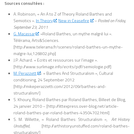
Sources consultées :
A. Robinson, « An A to Z of Theory Roland Barthes and
Semiotics ».
In Theory
,
New in Ceasefire
– Posted on Friday,
September 23, 2011
G. Macassar
. »Roland Barthes, un mythe malgré lui ».
Télérama, Arts&Sciences.
[http://www.telerama.fr/scenes/roland-barthes-un-mythe-
malgre-lui,126802.php]
J.P. Achard. « Ecrits et ressources sur l’image ».
[http://www.surlimage.info/ecrits/pdf/semiologie.pdf]
M. Perazzett
i. « Barthes And Structuralism », Cultural
conditioning, 24 September 2012
[http://mikeperazzetti.com/2012/09/barthes-and-
structuralism/]
S. Khoury, Roland Barthes par Roland Barthes, Billeet de Blog,
24 janvier 2010 – [http://littexpress.over-blog.net/article-
roland-barthes-par-roland-barthes-43504702.html]
S. M. Willette, « Roland Barthes: Structuralism »,
Art History
Unstuffed
, [http://arthistoryunstuffed.com/roland-barthes-
structuralism/]