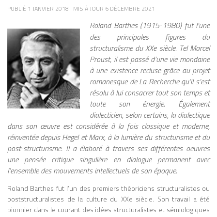
McLuhan effectue ses études
TOUCHE PRESQUE TOUS LES DOMAINES : TEXTE :
PUBLIÉ
1 JANVIER 2018
· MIS À JOUR
6 DÉCEMBRE 2021
universitaires au Canada, puis au
ARTICLES, RÉSUMÉS, EMAILS, DIALOGUE AUTOMATISÉ.
Royaume-Uni, notamment à l’Université
Roland Barthes (1915-1980) fut l’une
IMAGE ET VIDÉO : CRÉATION ARTISTIQUE, RETOUCHES,
de Cambridge, où il est influencé par la
DEEPFAKES. MUSIQUE ET AUDIO : COMPOSITIONS
des principales figures du
tradition humaniste, la rhétorique
ORIGINALES, DOUBLAGES, SYNTHÈSE VOCALE. CODE
structuralisme du XXe siècle. Tel Marcel
classique et la pensée de figures comme
INFORMATIQUE : GÉNÉRATION AUTOMATIQUE DE
Proust, il est passé d’une vie mondaine
SCRIPTS ET PROGRAMMES. EXEMPLE : GITHUB COPILOT
Thomas d’Aquin. Cette formation
à une existence recluse grâce au projet
AIDE LES DÉVELOPPEURS EN PROPOSANT DES BOUTS
interdisciplinaire, mêlant littérature,
romanesque de La Recherche qu’il s’est
DE CODE À COMPLÉTER AUTOMATIQUEMENT,
philosophie et histoire, jouera un rôle
résolu à lui consacrer tout son temps et
ACCÉLÉRANT LE TRAVAIL DE PLUSIEURS HEURES EN
déterminant dans son approche originale
toute son énergie. Également
QUELQUES MINUTES. SOURCE
des médias. De retour au Canada, il
: HTTPS://LAFUSEE.NET/IA-GENERATIVE/ LES LIMITES ET
dialecticien, selon certains, la dialectique
devient professeur d’anglais à l’Université
ENJEUX CRITIQUES MALGRÉ SES PROUESSES, L’IA
dans son œuvre est considérée à la fois classique et moderne,
de Toronto, où il mènera l’essentiel de sa
GÉNÉRATIVE N’EST PAS MAGIQUE ET COMPORTE DES
réinventée depuis Hegel et Marx, à la lumière du structurisme et du
carrière universitaire et fondera le Centre
RISQUES : BIAIS ET STÉRÉOTYPES : L’IA APPREND À
post-structurisme. Il a élaboré à travers ses différentes oeuvres
for Culture and Technology, lieu
PARTIR DE DONNÉES EXISTANTES. SI CES DONNÉES
une pensée critique singulière en dialogue permanent avec
emblématique de recherche sur les
CONTIENNENT DES BIAIS (CULTURELS, SOCIAUX,
l’ensemble des mouvements intellectuels de son époque.
RACIAUX), LES CRÉATIONS DE L’IA LES REPRODUIRONT.
médias et la culture. C’est dans les
EXEMPLE : UNE IA D’ILLUSTRATION POURRAIT
années 1950 et surtout 1960 que
Roland Barthes fut l’un des premiers théoriciens structuralistes ou
REPRÉSENTER DES PROFESSIONS DE MANIÈRE
McLuhan accède à une renommée
poststructuralistes de la culture du XXe siècle. Son travail a été
STÉRÉOTYPÉE SELON LE GENRE OU L’ORIGINE. FIABILITÉ
internationale. À travers des ouvrages
pionnier dans le courant des idées structuralistes et sémiologiques
ET VÉRACITÉ : LE CONTENU GÉNÉRÉ PEUT SEMBLER
majeurs tels que The Gutenberg Galaxy