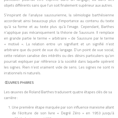
le médium lui-même, et non simplement
objets différents sans que l’un soit finalement supérieur aux autres.
le contenu qu’il véhicule, façonne la
culture et la cognition humaine. L’ouvrage
S’inspirant de l’analyse saussurienne, la sémiologie barthésienne
illustre de manière brillante comment une
accorderait ainsi beaucoup plus d’importance au contenu du texte
technologie peut transformer
qu’à sa forme et au texte plus qu’à l’image. Cependant, Barthes
durablement la société et la pensée,
n’applique pas mécaniquement la théorie de Saussure. Il remplace
préparant le terrain pour ses analyses
en grande partie le terme « arbitraire » de Saussure par le terme
ultérieures sur les médias électroniques
« motivé ». La relation entre un signifiant et un signifié n’est
et le « village global ». En résumé, La
arbitraire que du point de vue du langage. D’un point de vue social,
Galaxie Gutenberg est une réflexion
cette relation canalise des intérêts ou des désirs particuliers qu’on
visionnaire sur l’histoire des médias et
pourrait expliquer par référence à la société dans laquelle opèrent
leur influence sur la culture, qui reste
les signes. Rien n’est vraiment vide de sens. Les signes ne sont ni
aujourd’hui une référence incontournable
irrationnels ni naturels.
pour comprendre la relation entre
ŒUVRES PHARES
technologie et société. Autres œuvres
McLuhan est auteur de plusieurs œuvres
Les œuvres de Roland Barthes traduisent quatre étapes clés de sa
dont voici un tableau synthétique avec
carrière :
l’année de publication, le thème et l’idée
centrale de chaque ouvrage Œuvre Année
Une première étape marquée par son influence marxisme allant
Thème principal Idée centrale The
de l’écriture de son livre « Degré Zéro » en 1953 jusqu’à
Mechanical Bride: Folklore of Industrial