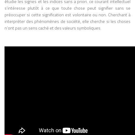
étudie les signes et les indices sans a priori. ce courant intellectuel
que les médias électroniques (radio,
s’intéresse plutôt à ce que toute chose peut signifier sans se
télévision) réintroduisent une forme de
préoccuper si cette signification est volontaire ou non. Cherchant à
simultanéité et d’interconnexion qu’il
interpréter des phénomènes de société, elle cherche si les choses
qualifie de « village global ». Ce concept,
n’ont pas un sens caché et des valeurs symboliques.
largement repris aujourd’hui pour décrire
la mondialisation et l’Internet, anticipe de
manière frappante les dynamiques des
réseaux numériques contemporains.
Personnalité atypique, parfois
controversée, McLuhan se distingue par
un style d’écriture non conventionnel,
souvent aphoristique, associant analyses
savantes, formules provocatrices et
intuitions visionnaires. Cette originalité lui
vaut autant de critiques que
d’admirateurs, certains lui reprochant un
manque de rigueur scientifique, tandis
que d’autres saluent sa capacité à penser
les mutations technologiques avant
qu’elles ne soient pleinement visibles.