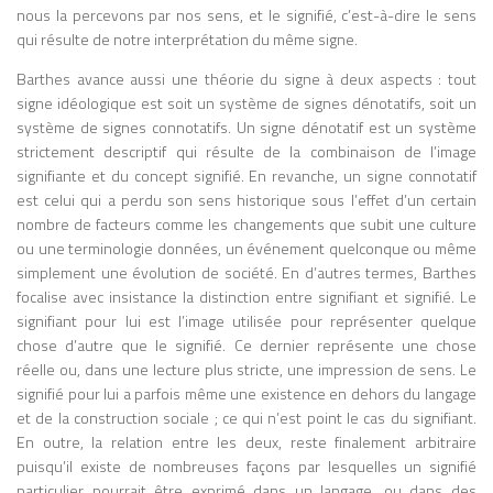
nous la percevons par nos sens, et le signifié, c’est-à-dire le sens
l’imprimerie à caractères mobiles par
qui résulte de notre interprétation du même signe.
Johannes Gutenberg au XVe siècle a
profondément modifié la manière dont les
Barthes avance aussi une théorie du signe à deux aspects : tout
individus pensent, lisent et interagissent
signe idéologique est soit un système de signes dénotatifs, soit un
avec le monde. Selon McLuhan,
système de signes connotatifs. Un signe dénotatif est un système
l’imprimerie a favorisé le développement
strictement descriptif qui résulte de la combinaison de l’image
de la pensée linéaire et séquentielle,
signifiante et du concept signifié. En revanche, un signe connotatif
l’individualisme, la standardisation des
est celui qui a perdu son sens historique sous l’effet d’un certain
connaissances et la diffusion rapide de
nombre de facteurs comme les changements que subit une culture
l’information. Elle a également contribué à
ou une terminologie données, un événement quelconque ou même
l’essor des nations modernes en
simplement une évolution de société. En d’autres termes, Barthes
permettant une uniformisation des
focalise avec insistance la distinction entre signifiant et signifié. Le
langues et une circulation massive des
signifiant pour lui est l’image utilisée pour représenter quelque
textes. En opposition, les sociétés orales,
chose d’autre que le signifié. Ce dernier représente une chose
caractérisées par la communication
réelle ou, dans une lecture plus stricte, une impression de sens. Le
directe et la mémoire collective, étaient
signifié pour lui a parfois même une existence en dehors du langage
régies par une perception globale et
et de la construction sociale ; ce qui n’est point le cas du signifiant.
simultanée des événements. La Galaxie
En outre, la relation entre les deux, reste finalement arbitraire
Gutenberg introduit ainsi l’un des
puisqu’il existe de nombreuses façons par lesquelles un signifié
concepts centraux de McLuhan : l’idée que
particulier pourrait être exprimé dans un langage, ou dans des