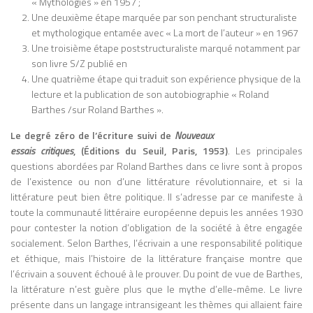
« Mythologies » en 1957 ;
Man 1951 Publicité et culture populaire
Une deuxième étape marquée par son penchant structuraliste
Les médias et la publicité façonnent les
et mythologique entamée avec « La mort de l’auteur » en 1967
perceptions et comportements dans les
Une troisième étape poststructuraliste marqué notamment par
sociétés industrialisées. Explorations in
son livre S/Z publié en
Communication 1960 Essais sur les
Une quatrième étape qui traduit son expérience physique de la
médias Analyse l’impact des médias
lecture et la publication de son autobiographie « Roland
modernes sur la communication et la
Barthes /sur Roland Barthes ».
société. The Gutenberg Galaxy 1962
Le degré zéro de l’écriture suivi de
Nouveaux
Histoire de l’imprimerie et de la culture
essais critiques
, (Éditions du Seuil, Paris, 1953)
. Les principales
L’imprimerie transforme la pensée,
questions abordées par Roland Barthes dans ce livre sont à propos
favorise l’individualisme et standardise la
de l’existence ou non d’une littérature révolutionnaire, et si la
connaissance ; le médium influence la
littérature peut bien être politique. Il s’adresse par ce manifeste à
culture. Understanding Media: The
toute la communauté littéraire européenne depuis les années 1930
Extensions of Man 1964 Théorie générale
pour contester la notion d’obligation de la société à être engagée
des médias « Le médium est le message »
socialement. Selon Barthes, l’écrivain a une responsabilité politique
: l’impact d’un média dépasse son
et éthique, mais l’histoire de la littérature française montre que
contenu, façonnant perception et
l’écrivain a souvent échoué à le prouver. Du point de vue de Barthes,
comportement. From Cliché to Archetype
la littérature n’est guère plus que le mythe d’elle-même. Le livre
(avec Wilfred Watson) 1970 Clichés et
présente dans un langage intransigeant les thèmes qui allaient faire
archétypes médiatiques Les clichés