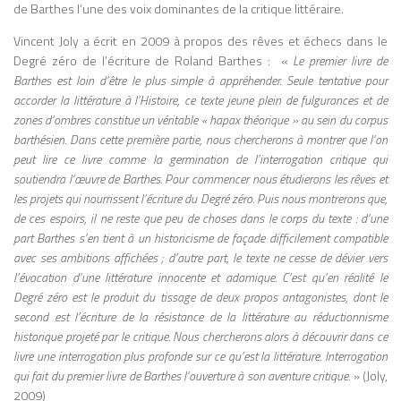
de Barthes l’une des voix dominantes de la critique littéraire.
culturels se transforment en archétypes
selon le média utilisé. Culture Is Our
Vincent Joly a écrit en 2009 à propos des rêves et échecs dans le
Business (avec Quentin Fiore) 1970
Degré zéro de l’écriture de Roland Barthes : «
Le premier livre de
Culture de masse et médias Les médias
Barthes est loin d’être le plus simple à appréhender. Seule tentative pour
prolongent l’homme et influencent
accorder la littérature à l’Histoire, ce texte jeune plein de fulgurances et de
profondément la culture et la société ;
zones d’ombres constitue un véritable « hapax théorique » au sein du corpus
ouvrage illustré et accessible. Laws of
barthésien. Dans cette première partie, nous chercherons à montrer que l’on
Media: The
[… Plus …]
peut lire ce livre comme la germination de l’interrogation critique qui
soutiendra l’œuvre de Barthes. Pour commencer nous étudierons les rêves et
les projets qui nourrissent l’écriture du Degré zéro. Puis nous montrerons que,
de ces espoirs, il ne reste que peu de choses dans le corps du texte : d’une
part Barthes s’en tient à un historicisme de façade difficilement compatible
avec ses ambitions affichées ; d’autre part, le texte ne cesse de dévier vers
l’évocation d’une littérature innocente et adamique. C’est qu’en réalité le
Degré zéro est le produit du tissage de deux propos antagonistes, dont le
second est l’écriture de la résistance de la littérature au réductionnisme
historique projeté par le critique. Nous chercherons alors à découvrir dans ce
livre une interrogation plus profonde sur ce qu’est la littérature. Interrogation
qui fait du premier livre de Barthes l’ouverture à son aventure critique.
» (Joly,
2009)