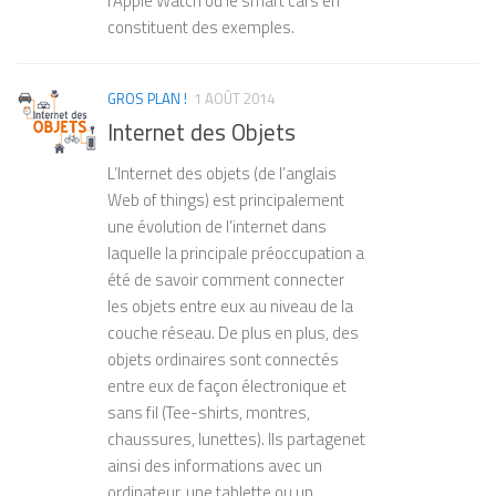
l’Apple Watch ou le smart cars en
que les médias électroniques (radio,
constituent des exemples.
télévision) réintroduisent une forme de
simultanéité et d’interconnexion qu’il
qualifie de « village global ». Ce concept,
GROS PLAN !
1 AOÛT 2014
largement repris aujourd’hui pour décrire
Internet des Objets
la mondialisation et l’Internet, anticipe de
manière frappante les dynamiques des
L’Internet des objets (de l’anglais
réseaux numériques contemporains.
Web of things) est principalement
Personnalité atypique, parfois
une évolution de l’internet dans
controversée, McLuhan se distingue par
laquelle la principale préoccupation a
un style d’écriture non conventionnel,
souvent aphoristique, associant analyses
été de savoir comment connecter
savantes, formules provocatrices et
les objets entre eux au niveau de la
intuitions visionnaires. Cette originalité lui
couche réseau. De plus en plus, des
vaut autant de critiques que
objets ordinaires sont connectés
d’admirateurs, certains lui reprochant un
entre eux de façon électronique et
manque de rigueur scientifique, tandis
sans fil (Tee-shirts, montres,
que d’autres saluent sa capacité à penser
chaussures, lunettes). Ils partagenet
les mutations technologiques avant
ainsi des informations avec un
qu’elles ne soient pleinement visibles.
ordinateur, une tablette ou un