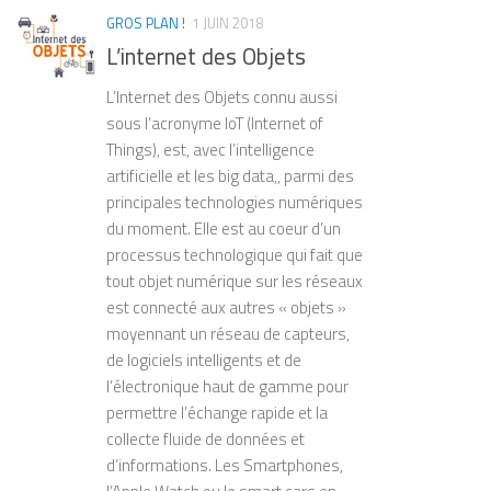
CRÉDIBLE MAIS CONTENIR DES ERREURS FACTUELLES.
(1962) et Understanding Media: The
GROS PLAN !
1 JUIN 2018
L’IA NE COMPREND PAS LE SENS DES INFORMATIONS,
Extensions of Man (1964), il développe
ELLE SUIT SIMPLEMENT DES PATTERNS. ÉTHIQUE ET
L’internet des Objets
une thèse radicale : les médias ne sont
DROITS D’AUTEUR : QUI POSSÈDE LES DROITS SUR UNE
pas de simples canaux de transmission de
IMAGE GÉNÉRÉE PAR UNE IA ? ET QUE DIRE DE
L’Internet des Objets connu aussi
contenus, mais des environnements qui
L’UTILISATION DE DONNÉES PROTÉGÉES POUR
sous l’acronyme IoT (Internet of
ENTRAÎNER CES MODÈLES ? IMPACT SOCIAL ET
structurent la perception, la pensée et les
Things), est, avec l’intelligence
ÉCONOMIQUE : L’IA TRANSFORME DES MÉTIERS :
relations sociales. Sa célèbre formule «
artificielle et les big data,, parmi des
CERTAINS CRÉATIFS PEUVENT ÊTRE ASSISTÉS,
the medium is the message » résume
principales technologies numériques
D’AUTRES REMPLACÉS. ELLE CHANGE AUSSI NOTRE
cette idée selon laquelle l’impact d’un
RAPPORT À LA CRÉATION ET À L’INFORMATION.
du moment. Elle est au coeur d’un
média réside moins dans ce qu’il transmet
processus technologique qui fait que
que dans la manière dont il transforme les
tout objet numérique sur les réseaux
comportements individuels et collectifs.
est connecté aux autres « objets »
McLuhan analyse l’histoire des sociétés à
travers l’évolution des technologies de
moyennant un réseau de capteurs,
communication, depuis l’oralité jusqu’à
de logiciels intelligents et de
l’imprimerie, puis aux médias
l’électronique haut de gamme pour
électroniques. Il montre notamment
permettre l’échange rapide et la
comment l’imprimerie a favorisé la pensée
collecte fluide de données et
linéaire, l’individualisme et l’organisation
d’informations. Les Smartphones,
rationnelle du monde moderne, tandis