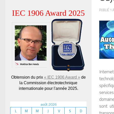
PUBLIÉ
1 
IEC 1906 Award 2025
Interne
Obtension du prix
« IEC 1906 Award »
de
technolo
la Commission électrotechnique
spécifiq
internationale pour l'année 2025.
services
domaines
août 2026
sont ut
L
M
M
J
V
S
D
transpor