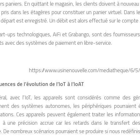
rs paniers. En quittant le magasin, les clients doivent à nouve
 pris dans les étagères pour constituer un panier virtuel. Dans l
 départ est enregistré. Un débit est alors effectué sur le compte
rt-ups technologiques, AiFi et Grabango, sont des fournisseurs 
ts avec des systèmes de paiement en libre-service.
https://www.usinenouvelle.com/mediatheque/6/5/9
ences de l’évolution de l’IoT à l’IoAT
ral, avec l’IoT, les appareils sont considérés comme des gén
ment des systèmes autonomes, les périphériques pourraien
ations. Ces appareils peuvent également traiter les information
e à une précision accrue car les retards dans le transfert d
 De nombreux scénarios pourraient se produire si nous redéfiniss