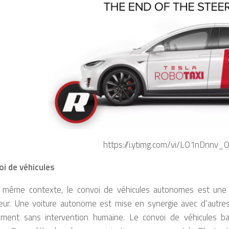
https://i.ytimg.com/vi/LO1nDnnv_O
oi de véhicules
 même contexte, le convoi de véhicules autonomes est une aut
eur. Une voiture autonome est mise en synergie avec d’autres 
ement sans intervention humaine. Le convoi de véhicules b