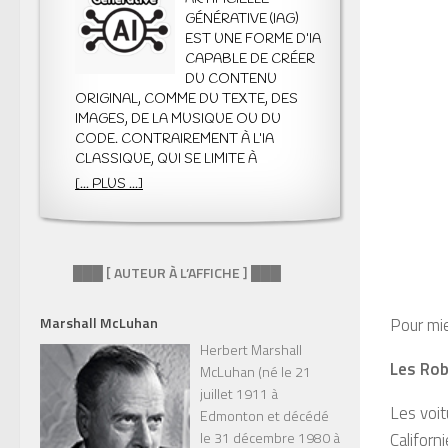
GÉNÉRATIVE (IAG)
EST UNE FORME D’IA
CAPABLE DE CRÉER
DU CONTENU
ORIGINAL, COMME DU TEXTE, DES
IMAGES, DE LA MUSIQUE OU DU
CODE. CONTRAIREMENT À L’IA
CLASSIQUE, QUI SE LIMITE À
ANALYSER, CLASSIFIER OU PRÉDIRE
[... PLUS ...]
DES DONNÉES, L’IAG PRODUIT
QUELQUE CHOSE DE NOUVEAU À
PARTIR DES MODÈLES QU’ELLE A
APPRIS. ELLE SE DISTINGUE AUSSI DE
███ [ AUTEUR À L’AFFICHE ] ███
L’IA PRÉDICTIVE, QUI ANTICIPE DES
COMPORTEMENTS OU DES
ÉVÉNEMENTS FUTURS, SANS
Marshall McLuhan
Pour mie
GÉNÉRER DE CRÉATIONS INÉDITES.
Herbert Marshall
PAR EXEMPLE, UNE IA PRÉDICTIVE
Les Rob
McLuhan (né le 21
PEUT RECOMMANDER UN FILM,
juillet 1911 à
TANDIS QU’UNE IAG PEUT ÉCRIRE UNE
Les voi
Edmonton et décédé
CRITIQUE ORIGINALE OU GÉNÉRER
Califor
le 31 décembre 1980 à
UNE ILLUSTRATION INSPIRÉE DE CE