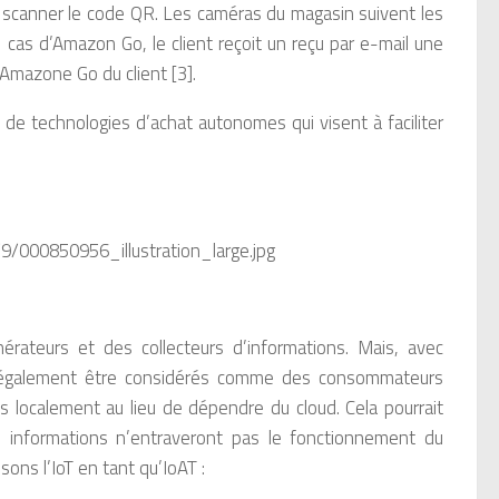
au scanner le code QR. Les caméras du magasin suivent les
e cas d’Amazon Go, le client reçoit un reçu par e-mail une
 Amazone Go du client [3].
de technologies d’achat autonomes qui visent à faciliter
/000850956_illustration_large.jpg
érateurs et des collecteurs d’informations. Mais, avec
t également être considérés comme des consommateurs
s localement au lieu de dépendre du cloud. Cela pourrait
es informations n’entraveront pas le fonctionnement du
ons l’IoT en tant qu’IoAT :