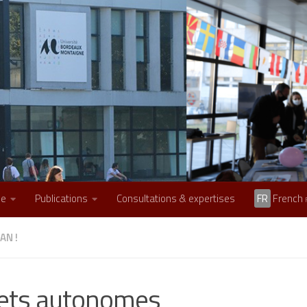
he
Publications
Consultations & expertises
FR
French
AN !
ets autonomes