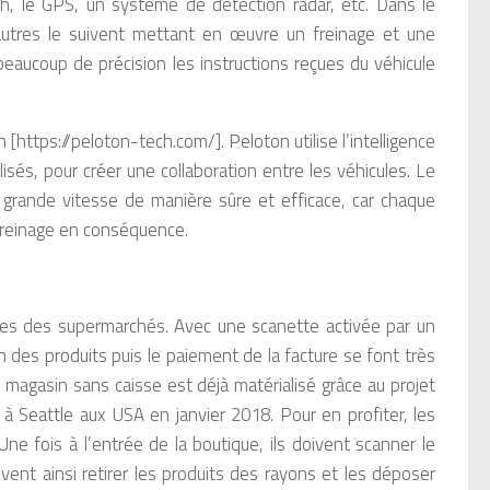
 le GPS, un système de détection radar, etc. Dans le
s autres le suivent mettant en œuvre un freinage et une
beaucoup de précision les instructions reçues du véhicule
[https://peloton-tech.com/]. Peloton utilise l’intelligence
sés, pour créer une collaboration entre les véhicules. Le
grande vitesse de manière sûre et efficace, car chaque
freinage en conséquence.
ques des supermarchés. Avec une scanette activée par un
ion des produits puis le paiement de la facture se font très
magasin sans caisse est déjà matérialisé grâce au projet
 Seattle aux USA en janvier 2018. Pour en profiter, les
Une fois à l’entrée de la boutique, ils doivent scanner le
ent ainsi retirer les produits des rayons et les déposer