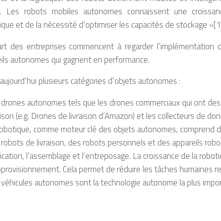
. Les robots mobiles autonomes connaissent une croissa
ique et de la nécessité d’optimiser les capacités de stockage »[1
art des entreprises commencent à regarder l’implémentation de
eils autonomes qui gagnent en performance.
e aujourd’hui plusieurs catégories d’objets autonomes :
 drones autonomes tels que les drones commerciaux qui ont des ap
aison (e.g. Drones de livraison d’Amazon) et les collecteurs de 
robotique, comme moteur clé des objets autonomes, comprend de
robots de livraison, des robots personnels et des appareils robo
ication, l’assemblage et l’entreposage. La croissance de la robo
pprovisionnement. Cela permet de réduire les tâches humaines r
 véhicules autonomes sont la technologie autonome la plus impo