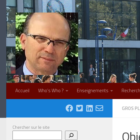
Skip to content
Accueil
Who’s Who ?
Enseignements
Recherc
GROS PL
Chercher sur le site
Obj