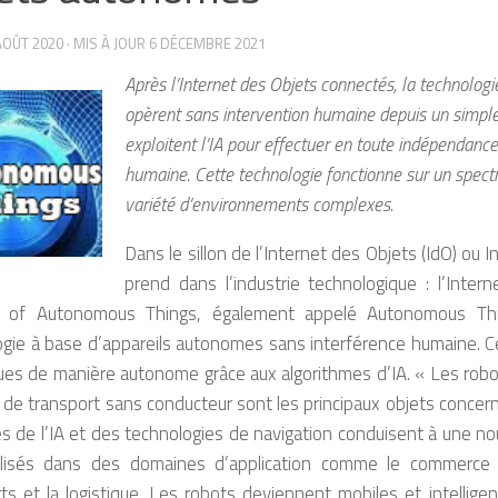
AOÛT 2020
· MIS À JOUR
6 DÉCEMBRE 2021
Après l’Internet des Objets connectés, la technolog
opèrent sans intervention humaine depuis un simple 
exploitent l’IA pour effectuer en toute indépendan
humaine. Cette technologie fonctionne sur un spec
variété d’environnements complexes
.
Dans le sillon de l’Internet des Objets (IdO) ou
prend dans l’industrie technologique : l’Inte
t of Autonomous Things, également appelé Autonomous Things
gie à base d’appareils autonomes sans interférence humaine. C
ues de manière autonome grâce aux algorithmes d’IA. « Les robot
 de transport sans conducteur sont les principaux objets concern
 de l’IA et des technologies de navigation conduisent à une n
ilisés dans des domaines d’application comme le commerce de d
ts et la logistique. Les robots deviennent mobiles et intellig