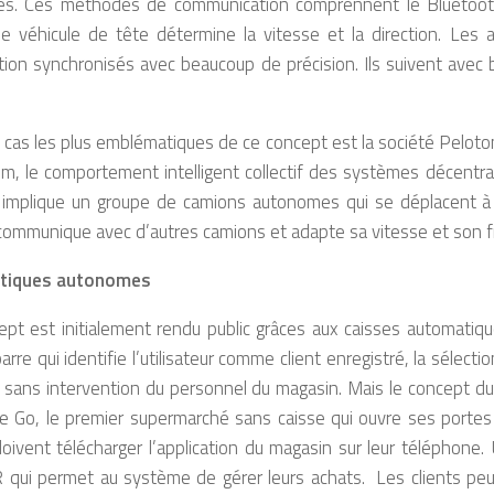
s. Ces méthodes de communication comprennent le Bluetooth,
 le véhicule de tête détermine la vitesse et la direction. Le
tion synchronisés avec beaucoup de précision. Ils suivent avec 
 cas les plus emblématiques de ce concept est la société Peloton 
m, le comportement intelligent collectif des systèmes décentrali
 implique un groupe de camions autonomes qui se déplacent à 
communique avec d’autres camions et adapte sa vitesse et son 
utiques autonomes
ept est initialement rendu public grâces aux caisses automati
arre qui identifie l’utilisateur comme client enregistré, la sélect
sans intervention du personnel du magasin. Mais le concept du 
 Go, le premier supermarché sans caisse qui ouvre ses portes à
doivent télécharger l’application du magasin sur leur téléphone. 
qui permet au système de gérer leurs achats. Les clients peuv