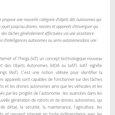
ie propose une nouvelle catégorie d’objets dits autonomes qui
jouet jusqu’au drones, navires et appareils d’envergure qui
ce des tâches généralement effectuées via une assistance
tre d’intelligences autonomes ou semi-autonomesdans une
 Internet of Things (IoT), un concept technologique nouveau
rnet des Objets Autonomes (IdOA ou IoAT). IoAT signifie
 (AuT). C’est une notion utilisée pour identifier la
es appareils sont capables de fonctionner sur des tâches
s et les drones autonomes ainsi que les véhicules et les
és par les progrès de l’autonomie : les avancées dans les
ouvelle génération de robots et de drones autonomes, qui
étail, la sécurité, la maintenance, l’agriculture, les
ents et peuvent interagir en toute indépendance avec les