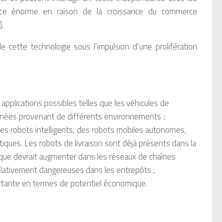
nce énorme en raison de la croissance du commerce
].
 cette technologie sous l’impulsion d’une prolifération
plications possibles telles que les véhicules de
données provenant de différents environnements ;
s robots intelligents, des robots mobiles autonomes,
tiques. Les robots de livraison sont déjà présents dans la
tique devrait augmenter dans les réseaux de chaînes
elativement dangereuses dans les entrepôts ;
rtante en termes de potentiel économique.