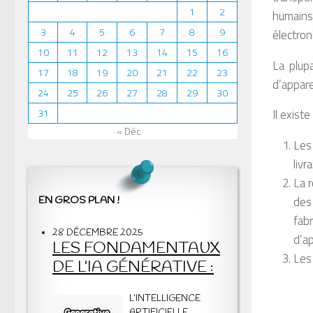
1
2
humains
3
4
5
6
7
8
9
électron
10
11
12
13
14
15
16
La plup
17
18
19
20
21
22
23
d’appar
24
25
26
27
28
29
30
31
Il exist
« Déc
Les
livr
La 
des 
EN GROS PLAN !
fabr
28 DÉCEMBRE 2025
d’a
LES FONDAMENTAUX
Les
DE L’IA GÉNÉRATIVE :
L’INTELLIGENCE
ARTIFICIELLE