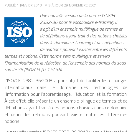
McLuhan effectue ses études
TOUCHE PRESQUE TOUS LES DOMAINES : TEXTE :
PUBLIÉ
1 JANVIER 2013
· MIS À JOUR
29 NOVEMBRE 2021
universitaires au Canada, puis au
ARTICLES, RÉSUMÉS, EMAILS, DIALOGUE AUTOMATISÉ.
Royaume-Uni, notamment à l’Université
Une nouvelle version de la norme ISO/IEC
IMAGE ET VIDÉO : CRÉATION ARTISTIQUE, RETOUCHES,
de Cambridge, où il est influencé par la
DEEPFAKES. MUSIQUE ET AUDIO : COMPOSITIONS
2382-36 pour le vocabulaire e-learning. Il
tradition humaniste, la rhétorique
ORIGINALES, DOUBLAGES, SYNTHÈSE VOCALE. CODE
s’agit d’un ensemble multilingue de termes et
classique et la pensée de figures comme
INFORMATIQUE : GÉNÉRATION AUTOMATIQUE DE
de définitions ayant trait à des notions choisies
SCRIPTS ET PROGRAMMES. EXEMPLE : GITHUB COPILOT
Thomas d’Aquin. Cette formation
dans le domaine e-Learning et des définitions
AIDE LES DÉVELOPPEURS EN PROPOSANT DES BOUTS
interdisciplinaire, mêlant littérature,
de relations pouvant exister entre les différents
DE CODE À COMPLÉTER AUTOMATIQUEMENT,
philosophie et histoire, jouera un rôle
termes et notions. Cette norme sera multilingue et servira
ACCÉLÉRANT LE TRAVAIL DE PLUSIEURS HEURES EN
déterminant dans son approche originale
l’harmonisation de la rédaction de l’ensemble des normes du sous
QUELQUES MINUTES. SOURCE
des médias. De retour au Canada, il
: HTTPS://LAFUSEE.NET/IA-GENERATIVE/ LES LIMITES ET
comité 36 (ISO/CEI JTC1 SC36)
devient professeur d’anglais à l’Université
ENJEUX CRITIQUES MALGRÉ SES PROUESSES, L’IA
de Toronto, où il mènera l’essentiel de sa
L’ISO/CEI 2382-36:2008 a pour objet de faciliter les échanges
GÉNÉRATIVE N’EST PAS MAGIQUE ET COMPORTE DES
carrière universitaire et fondera le Centre
RISQUES : BIAIS ET STÉRÉOTYPES : L’IA APPREND À
internationaux dans le domaine des technologies de
for Culture and Technology, lieu
PARTIR DE DONNÉES EXISTANTES. SI CES DONNÉES
l’information pour l’apprentissage, l’éducation et la formation.
emblématique de recherche sur les
CONTIENNENT DES BIAIS (CULTURELS, SOCIAUX,
À cet effet, elle présente un ensemble bilingue de termes et de
RACIAUX), LES CRÉATIONS DE L’IA LES REPRODUIRONT.
médias et la culture. C’est dans les
définitions ayant trait à des notions choisies dans ce domaine
EXEMPLE : UNE IA D’ILLUSTRATION POURRAIT
années 1950 et surtout 1960 que
et définit les relations pouvant exister entre les différentes
REPRÉSENTER DES PROFESSIONS DE MANIÈRE
McLuhan accède à une renommée
notions.
STÉRÉOTYPÉE SELON LE GENRE OU L’ORIGINE. FIABILITÉ
internationale. À travers des ouvrages
ET VÉRACITÉ : LE CONTENU GÉNÉRÉ PEUT SEMBLER
majeurs tels que The Gutenberg Galaxy
La nouvelle version ISO/IEC 2382-36:2013 vient d’être votée à