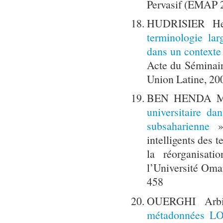
Pervasif (EMAP 2
HUDRISIER H
terminologie lar
dans un contexte
Acte du Séminaire
Union Latine, 20
BEN HENDA Mo
universitaire d
subsaharienne
».
intelligents des 
la réorganisat
l’Université Omar
458
OUERGHI Arb
métadonnées LO