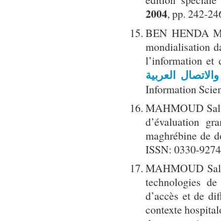
2004
, pp. 242-2
BEN HENDA Mokht
mondialisation da
l’information et
الاتصال العربية
Information Scien
MAHMOUD Salwa 
d’évaluation gr
maghrébine de do
ISSN: 0330-9274
MAHMOUD Salwa
technologies de
d’accès et de dif
contexte hospital