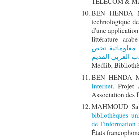
TELECOM & Manag
BEN HENDA Mokh
technologique de 
d'une applicatio
littérature ara
ة معلوماتية تخص
ب العربي القديم
Medlib, Bibliothè
BEN HENDA M
Internet
. Proje
Association des 
MAHMOUD Sal
bibliothèques un
de l'information
»
États francophon