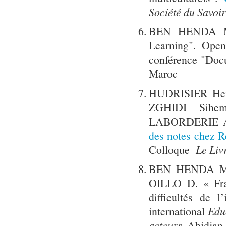
Société du Savoir
BEN HENDA Mok
Learning". Open
conférence "Docu
Maroc
HUDRISIER Henr
ZGHIDI Sihe
LABORDERIE Ar
des notes chez R
Colloque
Le Liv
BEN HENDA M.
OILLO D. « Frac
difficultés de 
international
Educ
acteurs
. Abidjan