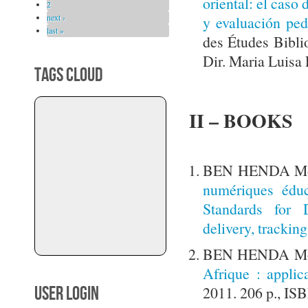
oriental: el caso
2
next ›
y evaluación ped
last »
des Études Bibli
Dir. Maria Luis
TAGS CLOUD
II – BOOKS
BEN HENDA Mokh
numériques éduca
Standards for D
delivery, tracking
BEN HENDA Mok
Afrique : applic
USER LOGIN
2011. 206 p., IS