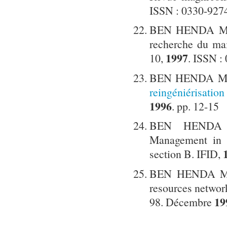
ISSN : 0330-927
BEN HENDA Mokh
recherche du ma
1997
10,
. ISSN :
BEN HENDA Mo
reingéniérisati
1996
. pp. 12-15
BEN HENDA Mo
Management in 
section B. IFID,
BEN HENDA Mokh
resources networ
19
98. Décembre