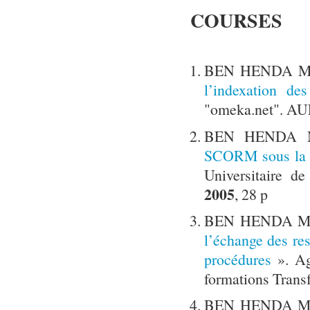
COURSES
BEN HENDA Mo
l’indexation des
"omeka.net". AUF
BEN HENDA M
SCORM sous la p
Universitaire d
2005
, 28 p
BEN HENDA Mo
l’échange des re
procédures
». Ag
formations Transf
BEN HENDA Mo