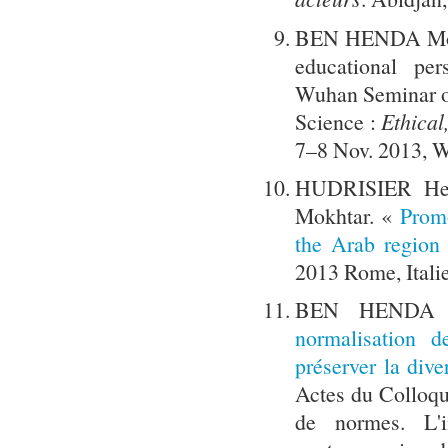
BEN HENDA Mokht
educational per
Wuhan Seminar or
Science :
Ethical
7–8 Nov. 2013, 
HUDRISIER He
Mokhtar. «
Promo
the Arab region
2013 Rome, Itali
BEN HENDA M
normalisation 
préserver la dive
Actes du Colloq
de normes. L'i