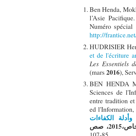
Ben Henda, Mokht
l’Asie Pacifique
Numéro spécial 
http://frantice.n
HUDRISIER Hen
et de l'écriture
Les Essentiels 
2016
(mars
), Ser
BEN HENDA Mokh
Sciences de l'I
entre tradition 
ed l'Information
أدلة الكفاءات
85-107