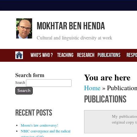
Mokhtar Ben Henda
Cultural and linguistic diversity at work
Who's Who ?
Teaching
Research
PUBLICATIONS
RESPO
Search form
You are here
Search
Home
» Publicatio
Publications
RECENT POSTS
My publication
original copy 
Moore's law controversy!
NBIC convergence and the radical
extension of life