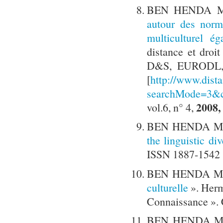
BEN HENDA Mo
autour des norm
multiculturel ég
distance et droi
D&S, EURODL, 
[
http://www.dista
searchMode=3&cr
2008, 
vol.6, n° 4,
BEN HENDA Mo
the linguistic di
ISSN 1887-1542
BEN HENDA Mo
culturelle
». Herm
Connaissance ». 
BEN HENDA Mo