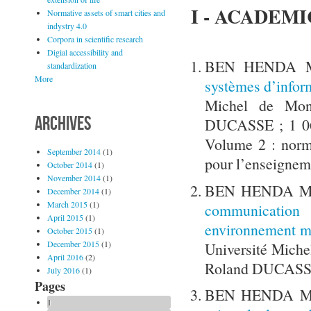
I - ACADEM
Normative assets of smart cities and
indystry 4.0
Corpora in scientific research
Digial accessibility and
BEN HENDA M
standardization
More
systèmes d’infor
Michel de Mont
ARCHIVES
DUCASSE ; 1 060
Volume 2 : norma
September 2014
(1)
pour l’enseigneme
October 2014
(1)
November 2014
(1)
BEN HENDA Mo
December 2014
(1)
March 2015
(1)
communication 
April 2015
(1)
environnement mul
October 2015
(1)
December 2015
(1)
Université Miche
April 2016
(2)
Roland DUCAS
July 2016
(1)
Pages
BEN HENDA Mo
1