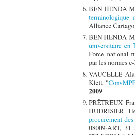
BEN HENDA Mok
terminologique 
Alliance Cartag
BEN HENDA Mo
universitaire en 
Force national tu
par les normes e
VAUCELLE Alai
Klett, "
ConvMPEG
2009
PRÊTREUX Fran
HUDRISIER He
procurement des
08009-ART, 31