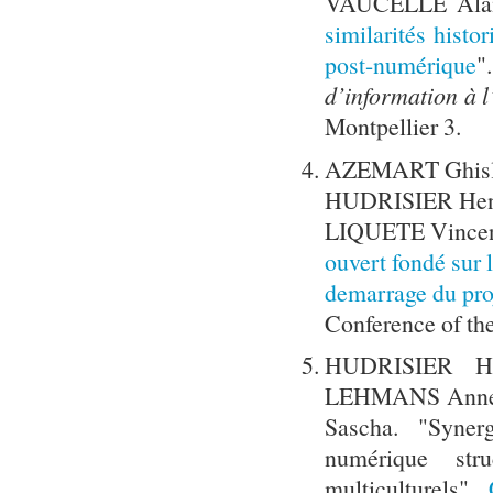
VAUCELLE Alai
similarités histo
post-numérique
"
d’information à 
Montpellier 3.
AZEMART Ghisl
HUDRISIER Hen
LIQUETE Vincen
ouvert fondé sur 
demarrage du p
Conference of th
HUDRISIER He
LEHMANS Anne,
Sascha. "Syner
numérique stru
multiculturels".