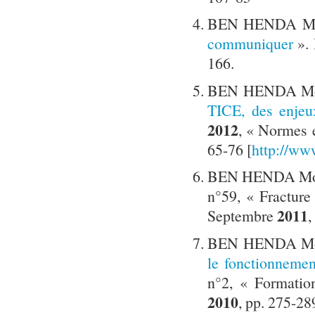
BEN HENDA Mokh
communiquer
».
166.
BEN HENDA Mokh
TICE, des enjeu
2012
, « Normes e
65-76 [
http://www
BEN HENDA Mok
n°59, « Fracture
2011
Septembre
,
BEN HENDA Mo
le fonctionneme
n°2, « Formation
2010
, pp. 275-28