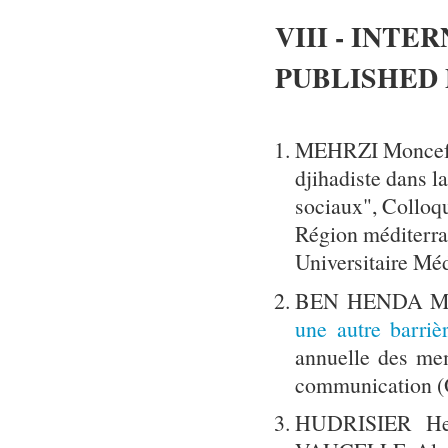
VIII - INT
PUBLISHED
MEHRZI Moncef, 
djihadiste dans l
sociaux", Colloqu
Région méditerran
Universitaire Mé
BEN HENDA Mo
une autre barriè
annuelle des me
communication (O
HUDRISIER He