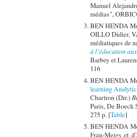
Manuel Alejandro
médias", ORBICOM
BEN HENDA Mokh
OILLO Didier, VA
médiatiques de na
à l’éducation au
Barbey et Lauren
116
BEN HENDA Mok
learning Analytic
Chartron (Dir.)
B
Paris, De Boeck S
275 p. [
Table
]
BEN HENDA Mok
Frau-Meigs et d