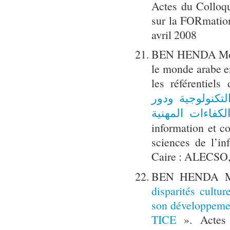
Actes du Colloq
sur la FORmati
avril 2008
BEN HENDA Mokht
le monde arabe en
les référentiel
تكنولوجية ودور
لكفاءات المهنية
information et c
sciences de l’i
Caire : ALECSO,
BEN HENDA Mok
disparités cultu
son développeme
TICE
». Actes d