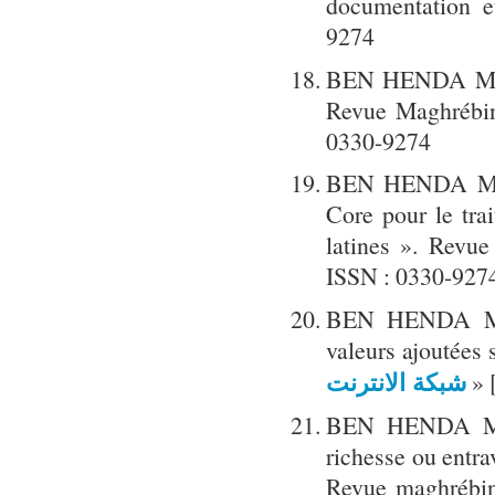
documentation e
9274
BEN HENDA Mo
Revue Maghrébi
0330-9274
BEN HENDA Mok
Core pour le tra
latines ». Revu
ISSN : 0330-927
BEN HENDA Mokh
valeurs ajoutées 
» 
شبكة الانترنت
BEN HENDA Mokh
richesse ou entra
Revue maghrébin