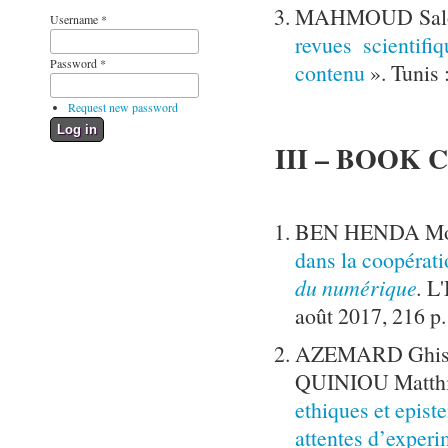
MAHMOUD Salou
Username
*
revues scientifi
Password
*
contenu
». Tunis 
Request new password
III – BOOK
BEN HENDA Mo
dans la coopérati
du numérique
.
L'
août 2017, 216 p.
AZEMARD Ghisl
QUINIOU Matthi
ethiques et epist
attentes d’experi