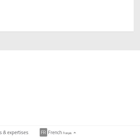
s & expertises
FR
French
Français