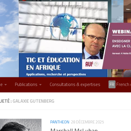
he
Publications
Consultations & expertises
FR
French
UETÉ :
GALAXIE GUTENBERG
PANTHEON
28 DÉCEMBRE 2025
Marshall McLuhan