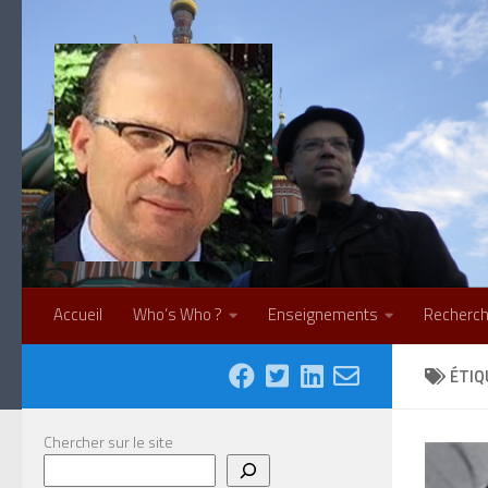
Skip to content
Accueil
Who’s Who ?
Enseignements
Recherc
ÉTIQ
Chercher sur le site