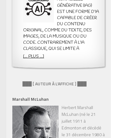
GÉNÉRATIVE (IAG)
EST UNE FORME D’IA
CAPABLE DE CRÉER
DU CONTENU
ORIGINAL, COMME DU TEXTE, DES
IMAGES, DE LA MUSIQUE OU DU
CODE. CONTRAIREMENT À L’IA
CLASSIQUE, QUI SE LIMITE À
ANALYSER, CLASSIFIER OU PRÉDIRE
[... PLUS ...]
DES DONNÉES, L’IAG PRODUIT
QUELQUE CHOSE DE NOUVEAU À
PARTIR DES MODÈLES QU’ELLE A
APPRIS. ELLE SE DISTINGUE AUSSI DE
███ [ AUTEUR À L’AFFICHE ] ███
L’IA PRÉDICTIVE, QUI ANTICIPE DES
COMPORTEMENTS OU DES
ÉVÉNEMENTS FUTURS, SANS
Marshall McLuhan
GÉNÉRER DE CRÉATIONS INÉDITES.
Herbert Marshall
PAR EXEMPLE, UNE IA PRÉDICTIVE
McLuhan (né le 21
PEUT RECOMMANDER UN FILM,
juillet 1911 à
TANDIS QU’UNE IAG PEUT ÉCRIRE UNE
Edmonton et décédé
CRITIQUE ORIGINALE OU GÉNÉRER
le 31 décembre 1980 à
UNE ILLUSTRATION INSPIRÉE DE CE