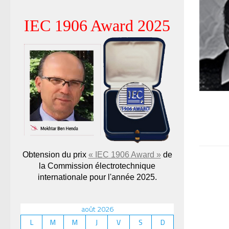
IEC 1906 Award 2025
Obtension du prix
« IEC 1906 Award »
de
la Commission électrotechnique
internationale pour l'année 2025.
août 2026
L
M
M
J
V
S
D