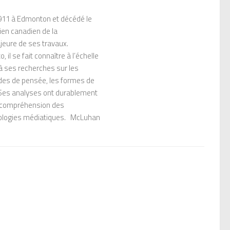
1911 à Edmonton et décédé le
ien canadien de la
jeure de ses travaux.
 il se fait connaître à l’échelle
à ses recherches sur les
des de pensée, les formes de
 Ses analyses ont durablement
a compréhension des
hnologies médiatiques. McLuhan