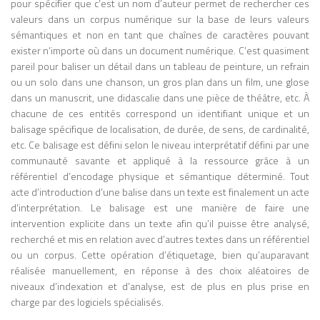
Marshall McLuhan s’éteint en 1980 à
pour spécifier que c’est un nom d’auteur permet de rechercher ces
Toronto, laissant une œuvre considérable
valeurs dans un corpus numérique sur la base de leurs valeurs
qui continue d’alimenter la réflexion sur
sémantiques et non en tant que chaînes de caractères pouvant
les médias, la culture numérique et les
exister n’importe où dans un document numérique. C’est quasiment
transformations sociales liées aux
pareil pour baliser un détail dans un tableau de peinture, un refrain
technologies. À l’ère d’Internet, des
ou un solo dans une chanson, un gros plan dans un film, une glose
réseaux sociaux et de l’intelligence
dans un manuscrit, une didascalie dans une pièce de théâtre, etc. À
artificielle, ses analyses apparaissent plus
chacune de ces entités correspond un identifiant unique et un
actuelles que jamais, confirmant son
balisage spécifique de localisation, de durée, de sens, de cardinalité,
statut de penseur visionnaire des médias
etc. Ce balisage est défini selon le niveau interprétatif défini par une
et de la communication. La Galaxie
communauté savante et appliqué à la ressource grâce à un
Gutenberg : une ouvre phare La Galaxie
référentiel d’encodage physique et sémantique déterminé. Tout
Gutenberg (The Gutenberg Galaxy, 1962)
acte d’introduction d’une balise dans un texte est finalement un acte
est l’un des ouvrages majeurs de Marshall
d’interprétation. Le balisage est une manière de faire une
McLuhan, dans lequel il analyse l’impact
intervention explicite dans un texte afin qu’il puisse être analysé,
de l’imprimerie sur la culture, la pensée et
recherché et mis en relation avec d’autres textes dans un référentiel
la société occidentale. Dans ce livre,
ou un corpus. Cette opération d’étiquetage, bien qu’auparavant
McLuhan développe l’idée que chaque
réalisée manuellement, en réponse à des choix aléatoires de
technologie de communication transforme
niveaux d’indexation et d’analyse, est de plus en plus prise en
la perception humaine et l’organisation
charge par des logiciels spécialisés.
sociale. Il montre que l’invention de