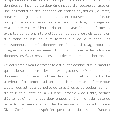
que les médias électroniques (radio,
données sur Internet. Ce deuxième niveau d’encodage consiste en
télévision) réintroduisent une forme de
une segmentation des données en entités physiques (i.e. mots,
simultanéité et d’interconnexion qu’il
phrases, paragraphes, couleurs, sons, etc.) ou sémantiques (i.e. un
qualifie de « village global ». Ce concept,
nom propre, une adresse, un co-auteur, une date, un visage, un
largement repris aujourd’hui pour décrire
éclat de rire, etc.) et à leur attribuer des caractéristiques formelles
la mondialisation et l’Internet, anticipe de
explicites qui seront interprétées par les outils logiciels aussi bien
manière frappante les dynamiques des
d’un point de vue de leurs formes que de leurs sens. Les
réseaux numériques contemporains.
moissonneurs de métadonnées en font aussi usage pour les
Personnalité atypique, parfois
intégrer dans des systèmes d’information comme les silos de
controversée, McLuhan se distingue par
données, les
data centers
ou les index des moteurs de recherche.
un style d’écriture non conventionnel,
souvent aphoristique, associant analyses
Ce deuxième niveau d’encodage est plutôt destiné aux utilisateurs
savantes, formules provocatrices et
qui ont besoin de baliser les formes physiques et sémantiques des
intuitions visionnaires. Cette originalité lui
données pour mieux maîtriser leur édition et leur recherche
vaut autant de critiques que
ultérieure. Par exemple, utiliser des balises de mise en forme pour
d’admirateurs, certains lui reprochant un
ajouter des attributs de police de caractères et de couleur au nom
manque de rigueur scientifique, tandis
d’auteur et au titre de la « Divine Comédie » de Dante, permet
que d’autres saluent sa capacité à penser
d’éditer et d’imprimer ces deux entités différemment du reste du
les mutations technologiques avant
texte. Ajouter simultanément des balises sémantiques autour de «
qu’elles ne soient pleinement visibles.
Divine Comédie » pour spécifier que c’est un titre et de « Dante »