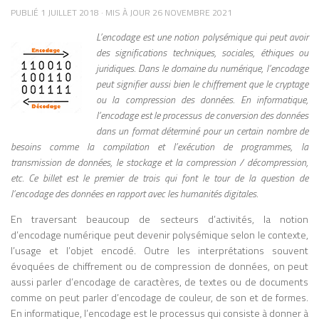
McLuhan effectue ses études
TOUCHE PRESQUE TOUS LES DOMAINES : TEXTE :
PUBLIÉ
1 JUILLET 2018
· MIS À JOUR
26 NOVEMBRE 2021
universitaires au Canada, puis au
ARTICLES, RÉSUMÉS, EMAILS, DIALOGUE AUTOMATISÉ.
Royaume-Uni, notamment à l’Université
L’encodage est une notion polysémique qui peut avoir
IMAGE ET VIDÉO : CRÉATION ARTISTIQUE, RETOUCHES,
de Cambridge, où il est influencé par la
DEEPFAKES. MUSIQUE ET AUDIO : COMPOSITIONS
des significations techniques, sociales, éthiques ou
tradition humaniste, la rhétorique
ORIGINALES, DOUBLAGES, SYNTHÈSE VOCALE. CODE
juridiques. Dans le domaine du numérique, l’encodage
classique et la pensée de figures comme
INFORMATIQUE : GÉNÉRATION AUTOMATIQUE DE
peut signifier aussi bien le chiffrement que le cryptage
SCRIPTS ET PROGRAMMES. EXEMPLE : GITHUB COPILOT
Thomas d’Aquin. Cette formation
ou la compression des données. En informatique,
AIDE LES DÉVELOPPEURS EN PROPOSANT DES BOUTS
interdisciplinaire, mêlant littérature,
l’encodage est le processus de conversion des données
DE CODE À COMPLÉTER AUTOMATIQUEMENT,
philosophie et histoire, jouera un rôle
dans un format déterminé pour un certain nombre de
ACCÉLÉRANT LE TRAVAIL DE PLUSIEURS HEURES EN
déterminant dans son approche originale
besoins comme la compilation et l’exécution de programmes, la
QUELQUES MINUTES. SOURCE
des médias. De retour au Canada, il
transmission de données, le stockage et la compression / décompression,
: HTTPS://LAFUSEE.NET/IA-GENERATIVE/ LES LIMITES ET
devient professeur d’anglais à l’Université
etc. Ce billet est le premier de trois qui font le tour de la question de
ENJEUX CRITIQUES MALGRÉ SES PROUESSES, L’IA
de Toronto, où il mènera l’essentiel de sa
l’encodage des données en rapport avec les humanités digitales.
GÉNÉRATIVE N’EST PAS MAGIQUE ET COMPORTE DES
carrière universitaire et fondera le Centre
RISQUES : BIAIS ET STÉRÉOTYPES : L’IA APPREND À
En traversant beaucoup de secteurs d’activités, la notion
for Culture and Technology, lieu
PARTIR DE DONNÉES EXISTANTES. SI CES DONNÉES
d’encodage numérique peut devenir polysémique selon le contexte,
emblématique de recherche sur les
CONTIENNENT DES BIAIS (CULTURELS, SOCIAUX,
l’usage et l’objet encodé. Outre les interprétations souvent
RACIAUX), LES CRÉATIONS DE L’IA LES REPRODUIRONT.
médias et la culture. C’est dans les
EXEMPLE : UNE IA D’ILLUSTRATION POURRAIT
évoquées de chiffrement ou de compression de données, on peut
années 1950 et surtout 1960 que
REPRÉSENTER DES PROFESSIONS DE MANIÈRE
aussi parler d’encodage de caractères, de textes ou de documents
McLuhan accède à une renommée
STÉRÉOTYPÉE SELON LE GENRE OU L’ORIGINE. FIABILITÉ
comme on peut parler d’encodage de couleur, de son et de formes.
internationale. À travers des ouvrages
ET VÉRACITÉ : LE CONTENU GÉNÉRÉ PEUT SEMBLER
En informatique, l’encodage est le processus qui consiste à donner à
majeurs tels que The Gutenberg Galaxy