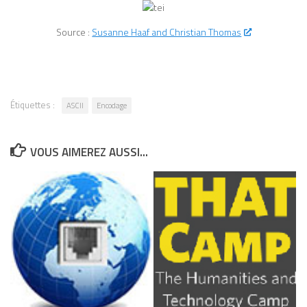
l’imprimerie à caractères mobiles par
Johannes Gutenberg au XVe siècle a
Source :
Susanne Haaf and Christian Thomas
profondément modifié la manière dont les
individus pensent, lisent et interagissent
avec le monde. Selon McLuhan,
l’imprimerie a favorisé le développement
de la pensée linéaire et séquentielle,
Étiquettes :
ASCII
Encodage
l’individualisme, la standardisation des
connaissances et la diffusion rapide de
l’information. Elle a également contribué à
VOUS AIMEREZ AUSSI...
l’essor des nations modernes en
permettant une uniformisation des
langues et une circulation massive des
textes. En opposition, les sociétés orales,
caractérisées par la communication
directe et la mémoire collective, étaient
régies par une perception globale et
simultanée des événements. La Galaxie
Gutenberg introduit ainsi l’un des
concepts centraux de McLuhan : l’idée que