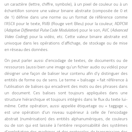
CRÉDIBLE MAIS CONTENIR DES ERREURS FACTUELLES.
un caractère (lettre, chiffre, symbole), à un pixel de couleur ou à un
(1962) et Understanding Media: The
L’IA NE COMPREND PAS LE SENS DES INFORMATIONS,
échantillon sonore une valeur binaire abstraite (composée de 0 et
Extensions of Man (1964), il développe
ELLE SUIT SIMPLEMENT DES PATTERNS. ÉTHIQUE ET
de 1) définie dans une norme ou un format de référence comme
une thèse radicale : les médias ne sont
DROITS D’AUTEUR : QUI POSSÈDE LES DROITS SUR UNE
l’ASCII pour le texte, RVB (Rouge vert Bleu) pour la couleur, ADPCM
pas de simples canaux de transmission de
IMAGE GÉNÉRÉE PAR UNE IA ? ET QUE DIRE DE
(
Adaptive Differential Pulse Code Modulation
) pour le son, AVC (
Advanced
contenus, mais des environnements qui
L’UTILISATION DE DONNÉES PROTÉGÉES POUR
Video Coding
) pour la vidéo, etc. Cette valeur binaire abstraite est
ENTRAÎNER CES MODÈLES ? IMPACT SOCIAL ET
structurent la perception, la pensée et les
ÉCONOMIQUE : L’IA TRANSFORME DES MÉTIERS :
univoque dans les opérations d’affichage, de stockage ou de mise
relations sociales. Sa célèbre formule «
CERTAINS CRÉATIFS PEUVENT ÊTRE ASSISTÉS,
en réseau des données.
the medium is the message » résume
D’AUTRES REMPLACÉS. ELLE CHANGE AUSSI NOTRE
cette idée selon laquelle l’impact d’un
On peut parler aussi d’encodage de textes, de documents ou de
RAPPORT À LA CRÉATION ET À L’INFORMATION.
média réside moins dans ce qu’il transmet
ressources (aussi bien une image qu’un fichier audio ou vidéo) pour
que dans la manière dont il transforme les
désigner une façon de baliser leur contenu afin d’y distinguer des
comportements individuels et collectifs.
entités de forme ou de sens. Le terme « balisage » fait référence à
McLuhan analyse l’histoire des sociétés à
l’utilisation de balises qui encadrent des mots ou des phrases dans
travers l’évolution des technologies de
un document. Ces balises sont toujours appliquées dans une
communication, depuis l’oralité jusqu’à
structure hiérarchique et toujours intégrés dans le flux du texte lui-
l’imprimerie, puis aux médias
même. Cette opération, aussi appelée étiquetage ou « taggage »,
électroniques. Il montre notamment
est une opération d’un niveau supérieur à celle de l’encodage
comment l’imprimerie a favorisé la pensée
abstrait (numérisation) des entités alphanumériques, de couleurs
linéaire, l’individualisme et l’organisation
ou de son qui est laissée à l’entière responsabilité des systèmes
rationnelle du monde moderne, tandis
d’exploitation des machines et des protocoles de transmission des