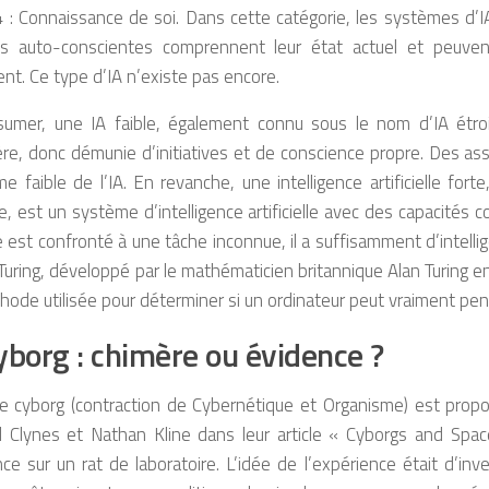
4 : Connaissance de soi. Dans cette catégorie, les systèmes d’
s auto-conscientes comprennent leur état actuel et peuvent 
nt. Ce type d’IA n’existe pas encore.
sumer, une IA faible, également connu sous le nom d’IA étro
ière, donc démunie d’initiatives et de conscience propre. Des assi
e faible de l’IA. En revanche, une intelligence artificielle fo
elle, est un système d’intelligence artificielle avec des capacité
est confronté à une tâche inconnue, il a suffisamment d’intellig
Turing, développé par le mathématicien britannique Alan Turing e
hode utilisée pour déterminer si un ordinateur peut vraiment p
yborg : chimère ou évidence ?
e cyborg (contraction de Cybernétique et Organisme) est propo
 Clynes et Nathan Kline dans leur article « Cyborgs and Space 
ce sur un rat de laboratoire. L’idée de l’expérience était d’inve