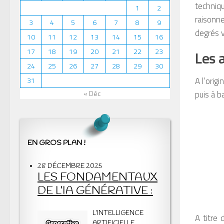
techniq
1
2
raisonne
3
4
5
6
7
8
9
degrés v
10
11
12
13
14
15
16
17
18
19
20
21
22
23
Les a
24
25
26
27
28
29
30
A l’orig
31
puis à 
« Déc
EN GROS PLAN !
28 DÉCEMBRE 2025
LES FONDAMENTAUX
DE L’IA GÉNÉRATIVE :
L’INTELLIGENCE
A titre 
ARTIFICIELLE