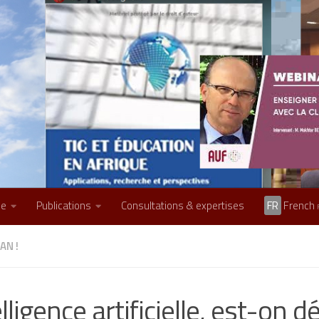
he
Publications
Consultations & expertises
FR
French
AN !
lligence artificielle, est-on d