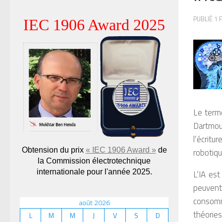
PUBLIÉ
1 
IEC 1906 Award 2025
Le terme
Dartmout
l’écritu
Obtension du prix
« IEC 1906 Award »
de
robotiqu
la Commission électrotechnique
internationale pour l'année 2025.
L’IA est
peuvent 
consomm
août 2026
théorie
L
M
M
J
V
S
D