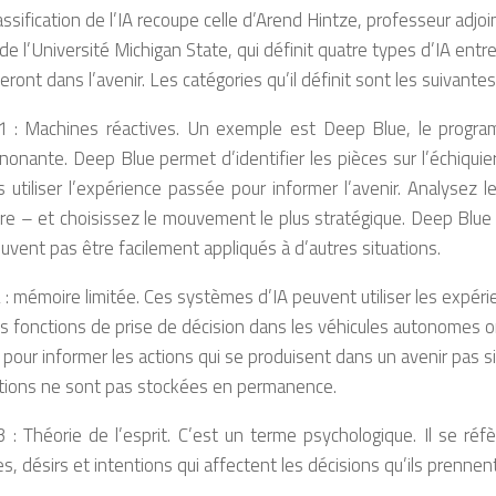
assification de l’IA recoupe celle d’Arend Hintze, professeur adjoin
 de l’Université Michigan State, qui définit quatre types d’IA en
teront dans l’avenir. Les catégories qu’il définit sont les suivantes
1 : Machines réactives. Un exemple est Deep Blue, le progra
onante. Deep Blue permet d’identifier les pièces sur l’échiquie
 utiliser l’expérience passée pour informer l’avenir. Analyse
re – et choisissez le mouvement le plus stratégique. Deep Blue
uvent pas être facilement appliqués à d’autres situations.
 : mémoire limitée. Ces systèmes d’IA peuvent utiliser les expéri
s fonctions de prise de décision dans les véhicules autonomes 
s pour informer les actions qui se produisent dans un avenir pas s
tions ne sont pas stockées en permanence.
 : Théorie de l’esprit. C’est un terme psychologique. Il se ré
s, désirs et intentions qui affectent les décisions qu’ils prennen