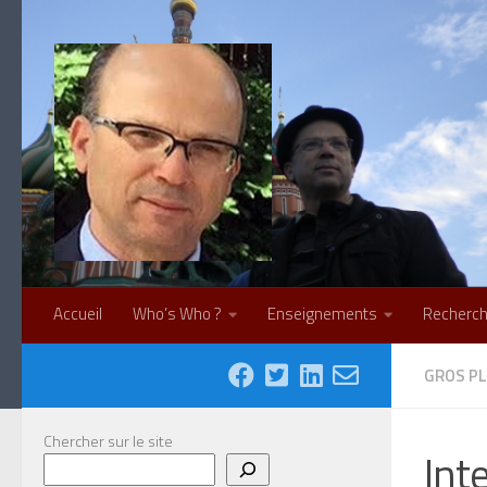
Skip to content
Accueil
Who’s Who ?
Enseignements
Recherc
GROS PL
Chercher sur le site
Inte