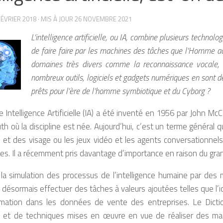
FÉVRIER 2018
· MIS À JOUR
26 NOVEMBRE 2021
L’intelligence artificielle, ou IA, combine plusieurs technol
de faire faire par les machines des tâches que l’Homme acco
domaines très divers comme la reconnaissance vocale, la
nombreux outils, logiciels et gadgets numériques en sont d
prêts pour l’ère de l’homme symbiotique et du Cyborg ?
 Intelligence Artificielle (IA) a été inventé en 1956 par John Mc
h où la discipline est née. Aujourd’hui, c’est un terme général q
re et des visage ou les jeux vidéo et les agents conversationnel
es. Il a récemment pris davantage d’importance en raison du gr
 la simulation des processus de l’intelligence humaine par des 
désormais effectuer des tâches à valeurs ajoutées telles que l’
ation dans les données de vente des entreprises. Le Dicti
s et de techniques mises en œuvre en vue de réaliser des mach