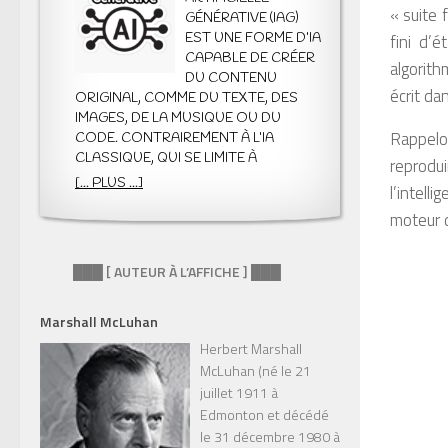
« suite 
GÉNÉRATIVE (IAG)
fini d’
EST UNE FORME D’IA
CAPABLE DE CRÉER
algorith
DU CONTENU
écrit da
ORIGINAL, COMME DU TEXTE, DES
IMAGES, DE LA MUSIQUE OU DU
Rappelo
CODE. CONTRAIREMENT À L’IA
CLASSIQUE, QUI SE LIMITE À
reprodui
ANALYSER, CLASSIFIER OU PRÉDIRE
[... PLUS ...]
l’intell
DES DONNÉES, L’IAG PRODUIT
moteur d
QUELQUE CHOSE DE NOUVEAU À
PARTIR DES MODÈLES QU’ELLE A
APPRIS. ELLE SE DISTINGUE AUSSI DE
███ [ AUTEUR À L’AFFICHE ] ███
L’IA PRÉDICTIVE, QUI ANTICIPE DES
COMPORTEMENTS OU DES
ÉVÉNEMENTS FUTURS, SANS
Marshall McLuhan
GÉNÉRER DE CRÉATIONS INÉDITES.
Herbert Marshall
PAR EXEMPLE, UNE IA PRÉDICTIVE
McLuhan (né le 21
PEUT RECOMMANDER UN FILM,
juillet 1911 à
TANDIS QU’UNE IAG PEUT ÉCRIRE UNE
Edmonton et décédé
CRITIQUE ORIGINALE OU GÉNÉRER
le 31 décembre 1980 à
UNE ILLUSTRATION INSPIRÉE DE CE