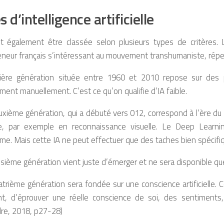
 d’intelligence artificielle
ut également être classée selon plusieurs types de critères. L
neur français s’intéressant au mouvement transhumaniste, répertori
ère génération située entre 1960 et 2010 repose sur des p
ent manuellement. C’est ce qu’on qualifie d’IA faible.
uxième génération, qui a débuté vers 012, correspond à l’ère 
, par exemple en reconnaissance visuelle. Le Deep Learnin
e. Mais cette IA ne peut effectuer que des taches bien spécifi
isième génération vient juste d’émerger et ne sera disponible qu
trième génération sera fondée sur une conscience artificielle.
gent, d’éprouver une réelle conscience de soi, des sentimen
dre, 2018, p27-28)