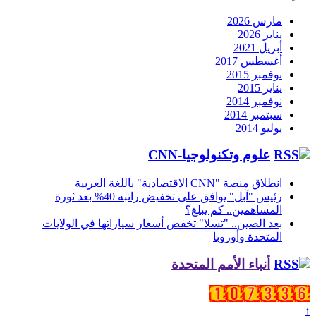
مارس 2026
يناير 2026
أبريل 2021
أغسطس 2017
نوفمبر 2015
يناير 2015
نوفمبر 2014
سبتمبر 2014
يوليو 2014
علوم وتكنولوجيا-CNN
انطلاق منصة "CNN الاقتصادية" باللغة العربية
رئيس "آبل" يوافق على تخفيض راتبه 40% بعد ثورة
المساهمين.. كم يبلغ؟
بعد الصين.. "تسلا" تخفض أسعار سياراتها في الولايات
المتحدة وأوروبا
أنباء الأمم المتحدة
↑