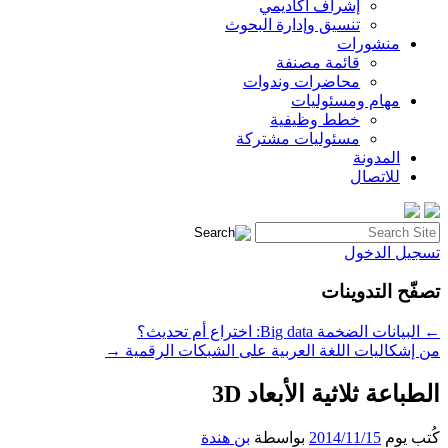
إشراف أكاديمي
تنسيق وإدارة البحوث
منشورات
قائمة مصنفة
محاضرات وندوات
مهام ومسئوليات
خطط وظيفية
مسئوليات مشتركة
المدونة
للاتصال
البحث
عن:
تسجيل الدخول
تصفّح التدوينات
←
البيانات الضخمة Big data: اختراع أم تحديث؟
من إشكاليات اللغة العربية على الشبكات الرقمية
→
الطباعة ثلاثية الأبعاد 3D
كُتب يوم
2014/11/15
بواسطة
بن هندة