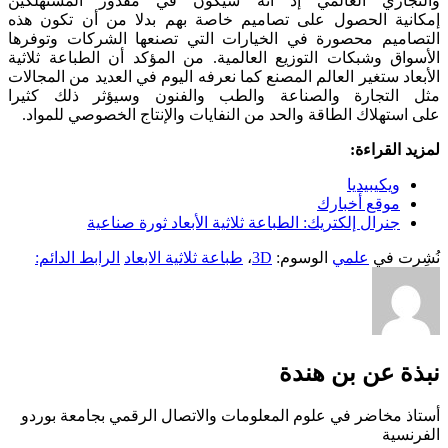
و
التجاري العالمي إذ أنه سيكون في مقدور
المستهلكين
إمكانية
الحصول على
تصاميم
خاصة بهم
بدلا من أن تكون هذه
التصاميم
محصورة
في الخيارات
التي تصنعها
الشركات وتوفرها
الأسواق وشبكات التوزيع العالمية
.
من المؤكد أن الطباعة ثلاثية
الأبعاد ستغير العالم المصنع كما نعرفه اليوم في العديد من المجالات
مثل التجارة والصناعة والطب والفنون وسيؤثر ذلك كثيرا
على استهلاك الطاقة والحد من النفايات والإنتاج الخصوصي للمواد.
لمزيد القراءة:
ويكيبيديا
موقع أخبارك
جنرال إلكتريك: الطباعة ثلاثية الأبعاد ثورة صناعية
نُشِرت في
علمي
الوسوم:
3D
،
طباعة ثلاثية الابعاد
الرابط الدائم:
نبذة عن بن هندة
أستاذ مخاضر في علوم المعلومات والاتصال الرقمي بجامعة بوردو
الفرنسية