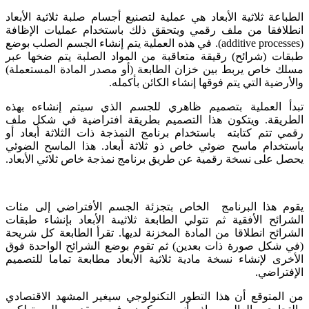
الطباعة
ثلاثية الأبعاد
هي
عملية لتصنيع
أجسام صلبة ثلاثية الأبعاد
انطلافقا
من ملف
رقمي
ويتحقق ذلك
باستخدام عمليات
الإظافة
(additive processes)
.
في هذه العملية
يتم إنشاء
الجسم الصلب ب
وضع
طبقات (شرائح) رقيقة متعاقبة من
المواد الصلبة يتم ضخها عبر
مسلك خاص يربط بين خزان الطابعة (أو مصدر المادة المستعملة)
والأرضية التي
يتم فوقها إنشاء
الكائن بأكمله
.
تبدأ العملية ب
تصميم
ظاهري
للجسم الذي
سيتم إنشاءه بهذه
الطريقة
.
ويتكون
هذا التصميم بطريقة
افتراضية
في شكل ملف
رقمي
تتم كتابته
باستخدام برنامج
النمذجة ذات الثلاثة أبعاد
أو
باستخدام
ماسح ضوئي خاص ذو ثلاثة أبعا
د
.
هذا الماسح الضوئي
يحصل على نسخة
رقمية
عن طريق
برنامج
نمذجة خاص ثلاثي الأبعاد
.
يقوم هذا البرنامج الخاص بتجزئة الجسم الأفتراضي إلى
مئات
الشرائح الأفقية ثم تتولي
الطابعة
ثلاثيىة الأبعاد
بإنشاء
طبقات
الشرائح انطلاقا من المادة المخزنة لديها
.
ت
قرأ
الطابعة
كل
شريحة
(في شك
ل
صورة ذات بعدين
) ثم تقوم بوضع الشرائح الواحدة فوق
الأخرى ل
إنشاء نسخة مادية ثلاثية الأبعاد مطابعة تماما للتصميم
الإفتراضي
.
من المتوقع أن
هذا
التطور التكنولوجي
سيغير
المشهد الاقتصادي