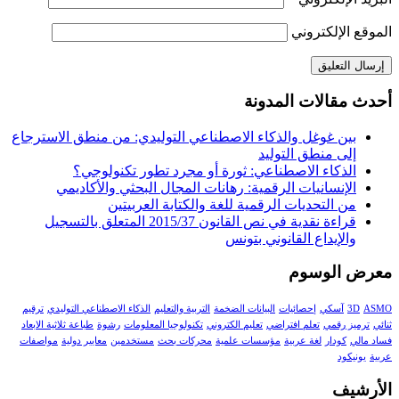
الموقع الإلكتروني
أحدث مقالات المدونة
بين غوغل والذكاء الاصطناعي التوليدي: من منطق الاسترجاع
إلى منطق التوليد
الذكاء الاصطناعي: ثورة أو مجرد تطور تكنولوجي؟
الإنسانيات الرقمية: رهانات المجال البحثي والأكاديمي
من التحديات الرقمية للغة والكتابة العربيتين
قراءة نقدية في نص القانون 2015/37 المتعلق بالتسجيل
والإيداع القانوني بتونس
معرض الوسوم
ASMO
3D
آسكي
إحصائيات
البيانات الضخمة
التربية والتعليم
الذكاء الاصطناعي التوليدي
ترقيم
ثنائي
ترميز رقمي
تعلم افتراضي
تعليم الكتروني
تكنولوجيا المعلومات
رشوة
طباعة ثلاثية الابعاد
فساد مالي
كودار
لغة عربية
مؤسسات علمية
محركات بحث
مستخدمين
معايير دولية
مواصفات
عربية
يونيكود
الأرشيف