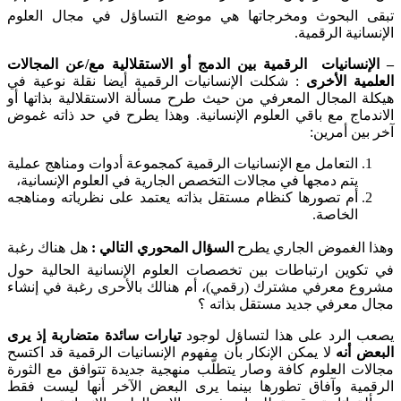
تبقى البحوث ومخرجاتها هي موضع التساؤل في مجال العلوم
الإنسانية الرقمية.
– الإنسانيات الرقمية بين الدمج أو الاستقلالية مع/عن المجالات
العلمية الأخرى
: شكلت الإنسانيات الرقمية أيضا نقلة نوعية في
هيكلة المجال المعرفي من حيث طرح مسألة الاستقلالية بذاتها أو
الاندماج مع باقي العلوم الإنسانية. وهذا يطرح في حد ذاته غموض
آخر بين أمرين:
التعامل مع الإنسانيات الرقمية كمجموعة أدوات ومناهج عملية
يتم دمجها في مجالات التخصص الجارية في العلوم الإنسانية،
أم تصورها كنظام مستقل بذاته يعتمد على نظرياته ومناهجه
الخاصة.
وهذا الغموض الجاري يطرح 
السؤال المحوري التالي :
هل هناك رغبة
في تكوين ارتباطات بين تخصصات العلوم الإنسانية الحالية حول
مشروع معرفي مشترك (رقمي)، أم هنالك بالأحرى رغبة في إنشاء
مجال معرفي جديد مستقل بذاته ؟
يصعب الرد على هذا لتساؤل لوجود
تيارات سائدة متضاربة إذ يرى
البعض أنه
لا يمكن الإنكار بأن مفهوم الإنسانيات الرقمية قد اكتسح
مجالات العلوم كافة وصار يتطلّب منهجية جديدة تتوافق مع الثورة
الرقمية وآفاق تطورها بينما يرى البعض الآخر أنها ليست فقط