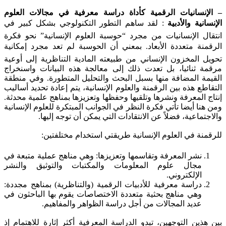
– الإنسانيات الرقمية كأداة دراسة معرفية في مجالات العلوم
الإنسانية والأدبية
: لقد ساهم التطور التكنولوجي بشكل كبير في
انتقال الإنسانيات من مجرد “حوسبة العلوم الإنسانية” نحو فكرة
الرقمنة متعددة الأبعاد. بمعني أن الحوسبة لم تعد مجرد إمكانية
تحويل المخزون الإنساني من طبيعته المادية التناظرية إلى أوعية
مرقمة ثنائيا، بل تعدت ذلك إلى معالجة هذه البيانات واسنخراج
القيمة المضافة منها بسبل البحث والتحليل المتطورة. وفي منطقة
التقاطع هذه بين الرقمنة والعلوم الإنسانية، يتم إعادة تحديد أساليب
إنتاج المعرفة ونشرها وتلقيها وحفظها وتعزيزها بمناهج علمية محدثة.
ومن هنا أيضا تأتي فكرة النظر في الجوانب المبتكرة للعلوم الإنسانية
والاجتماعية، فضلاً عن الانتقادات التي يمكن أن توجه إليها.
للرقمنة في العلوم الإنسانية طريقتي استخدام مختلفتين:
نشر المعرفة وتقاسمها وتعزيزها: وهي مناهج عملية متبعة في
مجال علوم المعلومات والمكتبات والتوثيق والنشر
الإلكتروني.
دراسة معرفية للأدبيات الرقمية (والتناظرية) بمناهج مجددة:
وهي مناهج بحثية متعددة الاختصاصات يقوم بها الباحثون في
عديد المجالات من أجل دراسة الظواهر والمفاهيم.
بين هذين التوجهين، تبدو الدراسة المعرفية أكثر إثارة للاهتمام إذ