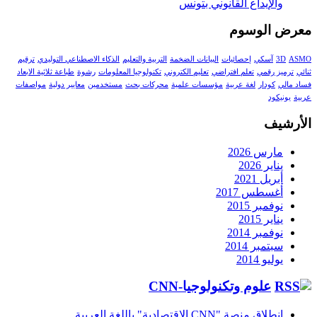
والإيداع القانوني بتونس
معرض الوسوم
ASMO
3D
آسكي
إحصائيات
البيانات الضخمة
التربية والتعليم
الذكاء الاصطناعي التوليدي
ترقيم
ثنائي
ترميز رقمي
تعلم افتراضي
تعليم الكتروني
تكنولوجيا المعلومات
رشوة
طباعة ثلاثية الابعاد
فساد مالي
كودار
لغة عربية
مؤسسات علمية
محركات بحث
مستخدمين
معايير دولية
مواصفات
عربية
يونيكود
الأرشيف
مارس 2026
يناير 2026
أبريل 2021
أغسطس 2017
نوفمبر 2015
يناير 2015
نوفمبر 2014
سبتمبر 2014
يوليو 2014
علوم وتكنولوجيا-CNN
انطلاق منصة "CNN الاقتصادية" باللغة العربية