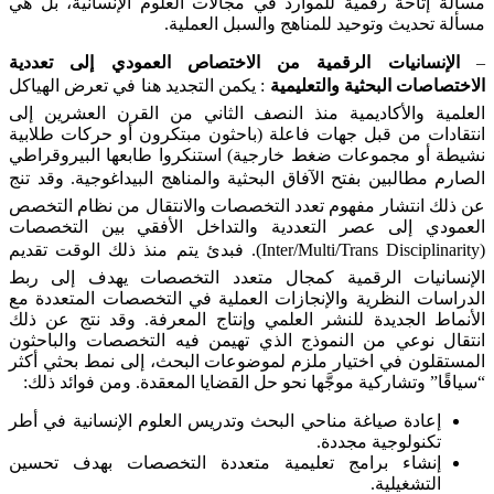
مسألة إتاحة رقمية للموارد في مجالات العلوم الإنسانية، بل هي
مسألة تحديث وتوحيد للمناهج والسبل العملية.
–
الإنسانيات الرقمية من الاختصاص العمودي إلى تعددية
الاختصاصات البحثية والتعليمية
: يكمن التجديد هنا في تعرض الهياكل
العلمية والأكاديمية منذ النصف الثاني من القرن العشرين إلى
انتقادات من قبل جهات فاعلة (باحثون مبتكرون أو حركات طلابية
نشيطة أو مجموعات ضغط خارجية) استنكروا طابعها البيروقراطي
الصارم مطالبين بفتح الآفاق البحثية والمناهج البيداغوجية. وقد تنج
عن ذلك انتشار مفهوم تعدد التخصصات والانتقال من نظام التخصص
العمودي إلى عصر التعددية والتداخل الأفقي بين التخصصات
(Inter/Multi/Trans Disciplinarity). فبدئ يتم منذ ذلك الوقت تقديم
الإنسانيات الرقمية كمجال متعدد التخصصات يهدف إلى ربط
الدراسات النظرية والإنجازات العملية في التخصصات المتعددة مع
الأنماط الجديدة للنشر العلمي وإنتاج المعرفة. وقد نتج عن ذلك
انتقال نوعي من النموذج الذي تهيمن فيه التخصصات والباحثون
المستقلون في اختيار ملزم لموضوعات البحث، إلى نمط بحثي أكثر
“سياقًا” وتشاركية موجَّها نحو حل القضايا المعقدة. ومن فوائد ذلك:
إعادة صياغة مناحي البحث وتدريس العلوم الإنسانية في أطر
تكنولوجية مجددة.
إنشاء برامج تعليمية متعددة التخصصات بهدف تحسين
التشغيلية.