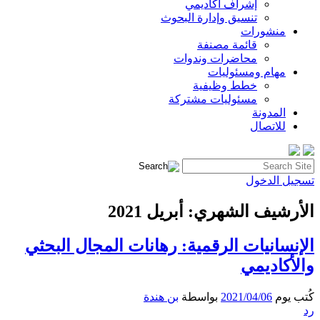
إشراف أكاديمي
تنسيق وإدارة البحوث
منشورات
قائمة مصنفة
محاضرات وندوات
مهام ومسئوليات
خطط وظيفية
مسئوليات مشتركة
المدونة
للاتصال
البحث
عن:
تسجيل الدخول
الأرشيف الشهري:
أبريل 2021
الإنسانيات الرقمية: رهانات المجال البحثي
والأكاديمي
كُتب يوم
2021/04/06
بواسطة
بن هندة
رد