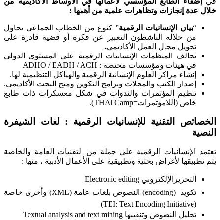
في
إضفاء الطابع المؤسسي لأعمالها في الأوساط الأكاديمية من
خلال عدة إنجازات وتظاهرات علمية من أهمها :
“
بيان
الإنسانيات الرقمية
” كنوع من الخطاب الجماعي يحاول
من خلاله الناشطون التعبير عن فكرة أو قضية قادرة على
تحويل مجال العمل الأكاديمي
.
تحالف المنظمات الإنسانيات الرقمية على المستوى الدولي
في هيئات ومؤسسات مختصة : ADHO / EADH / ACH
إنشاء مراكز العلوم الإنسانية الرقمية والهياكل التنظيمية لها.
إصدار الكتب والمجلات وبرامج التكوين ومنح البحث الأكاديمي.
تنظيم المؤتمرات والندوات في شكل معسكرات ذات طابع
خاص (اللامؤتمرات=THATCamp).
الخصائص التقنية للإنسانيات الرقمية : لغات الشيفرة
النصية
تعتمد الإنسانيات الرقمية على جملة من التقنيات العامة والخاصة
يتم تطبيقها لأغراض بحثية وتطبيقية على الأعمال الأدبية ، منها :
التحريرالإلكتروني Electronic editing
تكويد (encoding) النصوص بلغات عامة (XML) وأخرى خاصة
(TEI: Text Encoding Initiative)
تحليل النصوص وتنقيبها Textual analysis and text mining