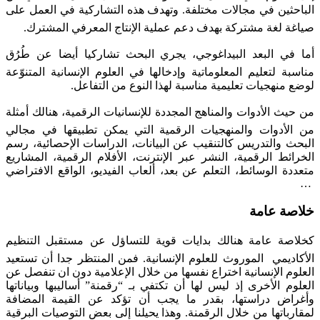
الباحثين في مجالات مختلفة. وتهدف هذه التشاركية في العمل على
صياغة لغة مشتركة بهدف دعم عملية الإنتاج المعرفي المشترك.
أما في البعد البيداغوجي، يجري البحث تشاركيا أيضا عن طُرُق
مناسبة لتعليم المعلوماتية وإدخالها في العلوم الإنسانية المتنوّعة
لوضع منهجيات تعليمية مناسبة لهذا النوع من التفاعل.
من حيث الأدوات والمناهج المجددة للإنسانيات الرقمية، هنالك أمثلة
من الأدوات والمنهجيات الرقمية التي يمكن تطبيقها في مجالي
البحث والتدريس كالتنقيب عن البيانات، الدراسات الإحصائية، رسم
الخرائط الرقمية، النشر عبر الإنترنت، الأفلام الرقمية، المشاريع
متعددة الوسائط، التعلم عن بعد، ألعاب الفيديو، الواقع الافتراضي
…
خلاصة عامة
كخلاصة عامة هنالك بدايات قوية للتساؤل عن مستقبل التنظيم
الأكاديمي الموروث للعلوم الإنسانية. فمن المنتظر جدا أن تستعيد
العلوم الإنسانية اختراع نفسها من خلال الإعلامية دون ان تنفصل عن
العلوم الأخرى إذ ليس لها أن تكتفي بـ “رقمنة” أساليبها وبياناتها
وأغراض دراستها، بقدر ما يجب أن تؤكد عن القيمة المضافة
لمقارباتها من خلال الرقمنة. وهذا يحيلنا إلى بعض التوصيات البرقية