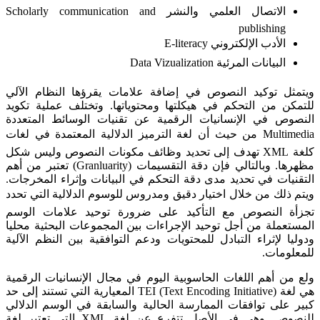
الاتصال العلمي والنشر Scholarly communication and
publishing
الأدب الإلكتروني E-literacy
البيانات المرئية Data Vizualization
ويتمثل توكيد النصوص في إضافة علامات يقرؤها النظام الآلي
للتمكن من التحكم في هيكلتها ومحتوياتها. وتختلف عملية تكويد
النصوص في الإنسانيات الرقمية عن تقنيات الوسائط المتعددة
Multimedia من حيث أن لغة الترميز الدلالية المعتمدة في لغات
كلغة XML تهدف إلى تحديد وظائف مكونات النصوص وليس شكل
مظهرها. وبالتالي فإن دقة التقسيمات (Granluarity) تعتبر من أهم
التقنيات في تحديد مدى دقة التحكم في البيانات وإثراء المخرجات.
ويتم ذلك من خلال اختيار دقيق ومدروس للوسوم الدلالية التي تحدد
تجزأة النصوص مع التأكيد على ضرورة توحيد علامات الوسم
المستعملة من أجل توحيد الإجراءات بين المجموعات البحثية محليا
ودوليا لإثراء التبادل للمحتويات ودعم التوافقية بين النظم الآلية
للمعلومات.
ولع من أهم اللغات الحاسوبية اليوم في مجال الإنسانيات الرقمية
هي لغة (Text Encoding Initiative) TEI المعيارية التي تستند إلى حد
كبير على توافقات الممارسة الحالية والسابقة في الوسم الدلالي
للنصوص. وهي في الأصل تتفرع عن لغة XML التي تعتبر لغة