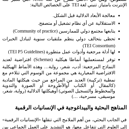
الإنترنت بامتياز. تنبني لغة TEI على الخصائص التالية:
معالجة الأبعاد الدلالية قبل الشكل.
الاستقلالية عن أي نظام تشغيل أو متصفح.
يتابعها مجتمع دولي للممارسين (Community of practice)
تحظى بتحالف دولي ينظم ملتقيات سنوية لتبادل الخبرات
(TEI Consortium)
لها أدلة مرجعية وأدوات عمل متطورة (TEI P5 Guidelines)
توفر لمستعمليها أنماطا هيكلية (Schemas) افتراضية لعديد
النماذج المرجعية: أدب، شعر، رواية… وهذه الأنماط الهيكلية
الافتراضية المعيارية هي مجموعة من الوسوم التي تتلاءم مع
نمطية (تركيبة) العديد من المراجع من حيث هيكلتها المادية
(كالمقال أو الكتاب أوالأطروحة أو الصورة والتدوية
والمخطوط والتسجيل الصوتي) أوهيكلتها الدلالية (رواية، شعر،
موسيقى، مسرحية، …)
المناهج البحثية والبيداغوجية في الإنسانيات الرقمية
في الجانب البحثي، من أهم الملامح التي تنقلها «الإنسانيات الرقمية»
إلى العلوم التي تتفاعل معها، هو التشديد على العمل الجماعي بين