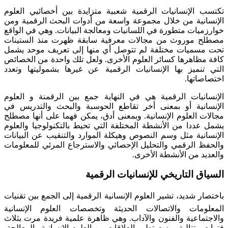
تكتسب الإنسانيات الرقمية شعبية متزايدة بين أخصائيي العلوم
الإنسانية من خلال مجموعة واسعة من أدوات البحث الرقمية ومن
خوارزميات متطورة في اللسانيات ومعالجة البيانات. وهي في الواقع
مصطلح موروث من مجالات معرفية سابقة ظهرت منذ الستينات
تحت مسميات مختلفة لم تتوصل أي منها إلى تعريف موحد يشمل
كافة مظاهرها كسائر العلوم الأخرى. ولعل تلك واحدة من الخصائص
التي تنميز بها الإنسانيات الرقمية عن غيرها بشموليتها وتعدد
اختصاصاتها.
الإنسانيات الرقمية هي في النهاية جمع بين الرقمنة و العلوم
الإنسانية أو بمعنى أخر تقاطع الحوسبة والبحث والتدريس في
مجالات العلوم الإنسانية. وبمعنى أدق، يمكن فهما على أنها مصطلح
يشمل عددا من الأنشطة المختلفة التي تحيط بالتكنولوجيا والعلوم
الإنسانية مثل وسم النصوص وهيكلة الموارد والتنقيب عن البيانات
والحفظ الرقمي والتحليل الإحصائي والاسترجاع المرئي للمعلومات
والعديد من الأنشطة الأخرى.
السياق التاريخي للإنسانيات الرقمية
باختصار شديد، تشير العلوم الإنسانية الرقمية إلى الجمع بين تقنيات
المعلومات والاتصالات الحديثة وتخصصات العلوم الإنسانية
والاجتماعية والفنون والآداب. وهي ظاهرة علمية فريدة مرت بثلاث
فترات متتالية ميزت تطور العلاقات بين العلوم الإنسانية والمعالجة